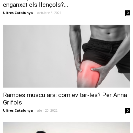
enganxat els llençols?...
Ultres Catalunya
-
octubre 8, 2021
0
Rampes musculars: com evitar-les? Per Anna
Grifols
Ultres Catalunya
-
abril 20, 2022
0