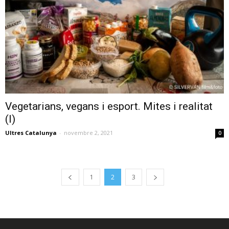
Vegetarians, vegans i esport. Mites i realitat
(I)
Ultres Catalunya
-
novembre 2, 2021
0
1
2
3