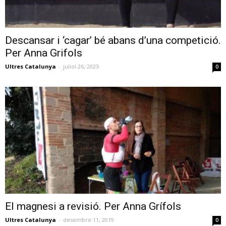
Descansar i ‘cagar’ bé abans d’una competició.
Per Anna Grifols
Ultres Catalunya
-
juliol 26, 2023
0
El magnesi a revisió. Per Anna Grífols
Ultres Catalunya
-
desembre 11, 2019
0