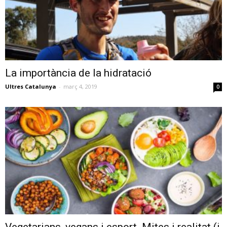
La importància de la hidratació
Ultres Catalunya
-
març 4, 2019
0
Vegetarians, vegans i esport. Mites i realitat (i