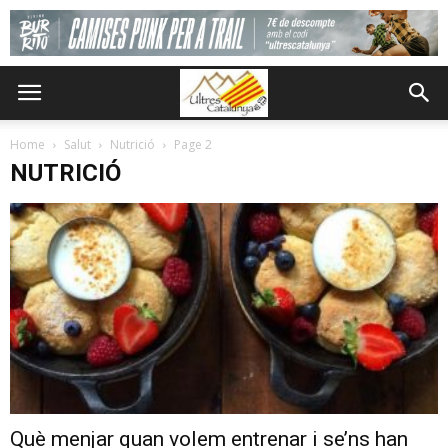
Home
Salut
Nutrició
Page 2
NUTRICIÓ
Què menjar quan volem entrenar i se’ns han