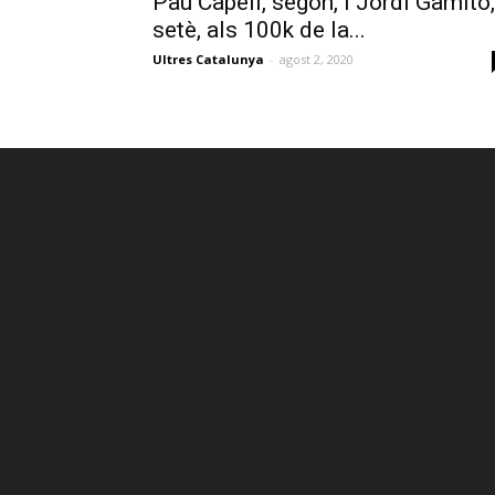
Pau Capell, segon, i Jordi Gamito,
setè, als 100k de la...
Ultres Catalunya
-
agost 2, 2020