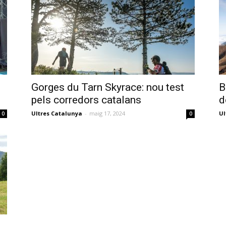
Gorges du Tarn Skyrace: nou test
B
pels corredors catalans
d
Ultres Catalunya
-
maig 17, 2024
Ul
0
0