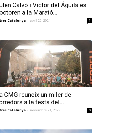
ulen Calvó i Victor del Águila es
octoren a la Marató...
tres Catalunya
-
abril 20, 2024
1
a CMG reuneix un miler de
orredors a la festa del...
tres Catalunya
-
novembre 21, 2022
0