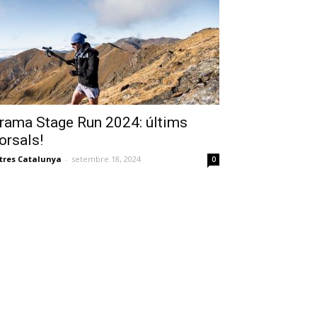
rama Stage Run 2024: últims
orsals!
tres Catalunya
-
setembre 18, 2024
0