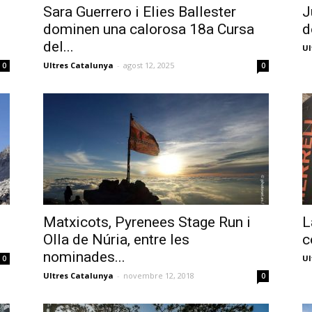
Sara Guerrero i Elies Ballester
J
dominen una calorosa 18a Cursa
d
del...
Ul
Ultres Catalunya
-
agost 12, 2025
0
0
Matxicots, Pyrenees Stage Run i
L
Olla de Núria, entre les
c
nominades...
Ul
0
Ultres Catalunya
-
novembre 12, 2018
0