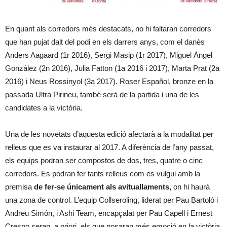
En quant als corredors més destacats, no hi faltaran corredors
que han pujat dalt del podi en els darrers anys, com el danès
Anders Aagaard (1r 2016), Sergi Masip (1r 2017), Miguel Ángel
González (2n 2016), Julia Fatton (1a 2016 i 2017), Marta Prat (2a
2016) i Neus Rossinyol (3a 2017). Roser Español, bronze en la
passada Ultra Pirineu, també serà de la partida i una de les
candidates a la victòria.
Una de les novetats d’aquesta edició afectarà a la modalitat per
relleus que es va instaurar al 2017. A diferència de l’any passat,
els equips podran ser compostos de dos, tres, quatre o cinc
corredors. Es podran fer tants relleus com es vulgui amb la
premisa
de fer-se únicament als avituallaments,
on hi haurà
una zona de control. L’equip Collseroling, liderat per Pau Bartoló i
Andreu Simón, i Ashi Team, encapçalat per Pau Capell i Ernest
Crespo seran, a priori, els que posaran més emoció en la victòria