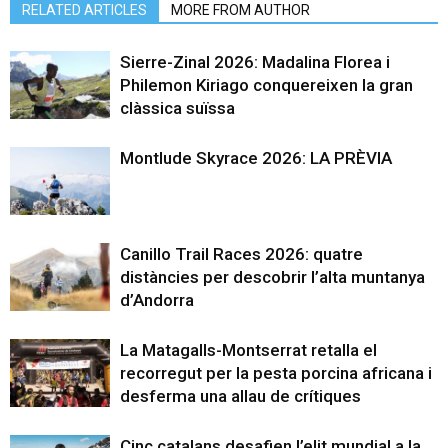
RELATED ARTICLES
MORE FROM AUTHOR
Sierre-Zinal 2026: Madalina Florea i
Philemon Kiriago conquereixen la gran
clàssica suïssa
Montlude Skyrace 2026: LA PRÈVIA
Canillo Trail Races 2026: quatre
distàncies per descobrir l’alta muntanya
d’Andorra
La Matagalls-Montserrat retalla el
recorregut per la pesta porcina africana i
desferma una allau de crítiques
Cinc catalans desafien l’elit mundial a la