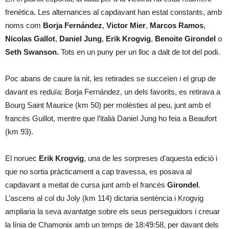
frenètica. Les alternances al capdavant han estat constants, amb
noms com
Borja Fernández
,
Victor Mier
,
Marcos Ramos
,
Nicolas Gallot
,
Daniel Jung
,
Erik Krogvig
,
Benoite Girondel
o
Seth Swanson.
Tots en un puny per un lloc a dalt de tot del podi.
Poc abans de caure la nit, les retirades se succeïen i el grup de
davant es reduïa: Borja Fernández, un dels favorits, es retirava a
Bourg Saint Maurice (km 50) per molèsties al peu, junt amb el
francès Guillot, mentre que l’italià Daniel Jung ho feia a Beaufort
(km 93).
El noruec
Erik Krogvig
, una de les sorpreses d’aquesta edició i
que no sortia pràcticament a cap travessa, es posava al
capdavant a meitat de cursa junt amb el francès
Girondel
.
L’ascens al col du Joly (km 114) dictaria sentència i Krogvig
ampliaria la seva avantatge sobre els seus perseguidors i creuar
la línia de Chamonix amb un temps de 18:49:58, per davant dels