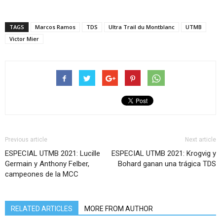
TAGS
Marcos Ramos
TDS
Ultra Trail du Montblanc
UTMB
Victor Mier
Previous article
Next article
ESPECIAL UTMB 2021: Lucille
ESPECIAL UTMB 2021: Krogvig y
Germain y Anthony Felber,
Bohard ganan una trágica TDS
campeones de la MCC
RELATED ARTICLES
MORE FROM AUTHOR