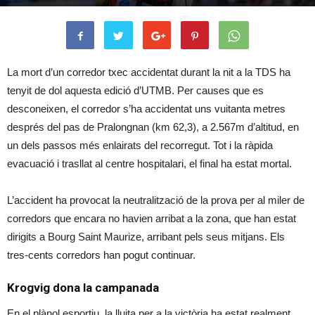
La mort d’un corredor txec accidentat durant la nit a la TDS ha
tenyit de dol aquesta edició d’UTMB. Per causes que es
desconeixen, el corredor s’ha accidentat uns vuitanta metres
després del pas de Pralongnan (km 62,3), a 2.567m d’altitud, en
un dels passos més enlairats del recorregut. Tot i la ràpida
evacuació i trasllat al centre hospitalari, el final ha estat mortal.
L’accident ha provocat la neutralització de la prova per al miler de
corredors que encara no havien arribat a la zona, que han estat
dirigits a Bourg Saint Maurize, arribant pels seus mitjans. Els
tres-cents corredors han pogut continuar.
Krogvig dona la campanada
En el plànol esportiu, la lluita per a la victòria ha estat realment