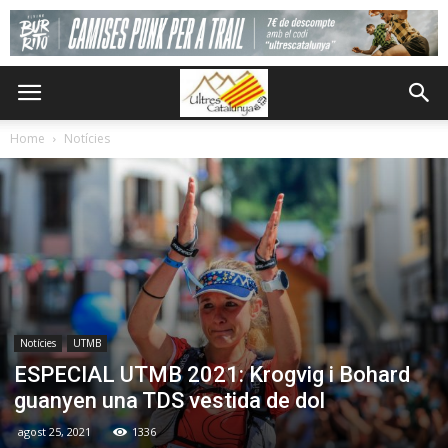
Home
Notícies
Notícies
UTMB
ESPECIAL UTMB 2021: Krogvig i Bohard
guanyen una TDS vestida de dol
agost 25, 2021
1336