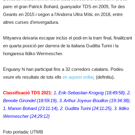
pare: el gran Patrick Bohard, guanyador TDS en 2009, Tor des
Geants en 2015 i segon a l’Andorra Ultra Mític en 2018, entre
altres curses d’envergadura.
Mityaeva deixaria escapar inclús el podi en la tram final, finalitzant
en quarta posició per darrera de la italiana Guditta Turini i la
hongaresa Ildiko Wermescher.
Enguany hi han participat fins a 32 corredors catalans. Podeu
veure els resultats de tots ells
en aquest enllaç
(definitiu).
Classificació TDS 2021:
1. Erik-Sebastian Krogvig (18:49:58), 2.
Benoite Girondel (18:59:19), 3. Arthur Joyeux-Bouillon (19:34:38);
1. Manon Bohard (23:11:14), 2. Guditta Turini (24:11:25), 3. Ildiko
Wermescher (24:29:12)
Foto portada: UTMB