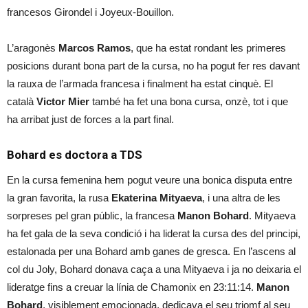
francesos Girondel i Joyeux-Bouillon.
L’aragonès
Marcos Ramos
, que ha estat rondant les primeres
posicions durant bona part de la cursa, no ha pogut fer res davant
la rauxa de l’armada francesa i finalment ha estat cinquè. El
català
Victor Mier
també ha fet una bona cursa, onzè, tot i que
ha arribat just de forces a la part final.
Bohard es doctora a TDS
En la cursa femenina hem pogut veure una bonica disputa entre
la gran favorita, la rusa
Ekaterina Mityaeva
, i una altra de les
sorpreses pel gran públic, la francesa
Manon Bohard
. Mityaeva
ha fet gala de la seva condició i ha liderat la cursa des del principi,
estalonada per una Bohard amb ganes de gresca. En l’ascens al
col du Joly, Bohard donava caça a una Mityaeva i ja no deixaria el
lideratge fins a creuar la línia de Chamonix en 23:11:14.
Manon
Bohard
, visiblement emocionada, dedicava el seu triomf al seu