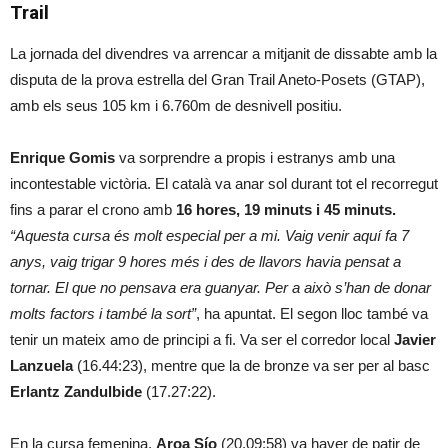
Trail
La jornada del divendres va arrencar a mitjanit de dissabte amb la
disputa de la prova estrella del Gran Trail Aneto-Posets (GTAP),
amb els seus 105 km i 6.760m de desnivell positiu.
Enrique Gomis
va sorprendre a propis i estranys amb una
incontestable victòria. El català va anar sol durant tot el recorregut
fins a parar el crono amb
16 hores, 19 minuts i 45 minuts.
“Aquesta cursa és molt especial per a mi. Vaig venir aquí fa 7
anys, vaig trigar 9 hores més i des de llavors havia pensat a
tornar. El que no pensava era guanyar. Per a això s’han de donar
molts factors i també la sort”
, ha apuntat. El segon lloc també va
tenir un mateix amo de principi a fi. Va ser el corredor local
Javier
Lanzuela
(16.44:23), mentre que la de bronze va ser per al basc
Erlantz Zandulbide
(17.27:22).
En la cursa femenina,
Aroa Sío
(20.09:58) va haver de patir de