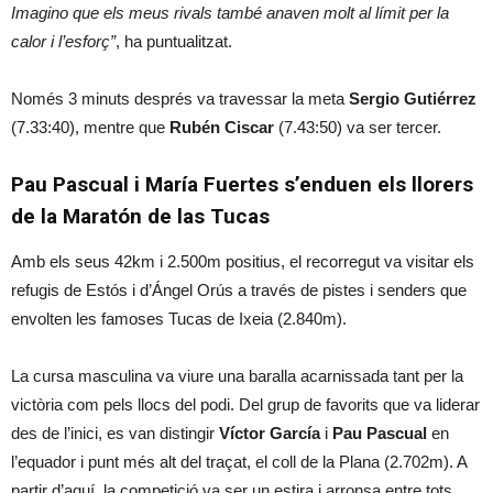
Imagino que els meus rivals també anaven molt al límit per la
calor i l’esforç”
, ha puntualitzat.
Només 3 minuts després va travessar la meta
Sergio Gutiérrez
(7.33:40), mentre que
Rubén Ciscar
(7.43:50) va ser tercer.
Pau Pascual i María Fuertes s’enduen els llorers
de la Maratón de las Tucas
Amb els seus 42km i 2.500m positius, el recorregut va visitar els
refugis de Estós i d’Ángel Orús a través de pistes i senders que
envolten les famoses Tucas de Ixeia (2.840m).
La cursa masculina va viure una baralla acarnissada tant per la
victòria com pels llocs del podi. Del grup de favorits que va liderar
des de l’inici, es van distingir
Víctor García
i
Pau Pascual
en
l’equador i punt més alt del traçat, el coll de la Plana (2.702m). A
partir d’aquí, la competició va ser un estira i arronsa entre tots