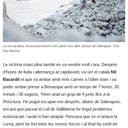
La neu tardana, encara permanent a les parts més altes del pas de Salenques. Foto:
Edu Moreno
La victòria masculina també es va vendre molt cara. Després
d’hores de lluita i alternança al capdavant, va ser el català
Nil
Bacardit
el que va arribar amb més cames a l’últim tram i va
poder arribar primer a Benasque amb un temps de 7 hores, 30
minuts i 36 segons.
“Hem anat un grup de 4 junts fins a la
Renclusa. He pogut escapar-me després, abans de Salenques,
encara que passat el coll de Vallibierna he tingut problemes
estomacals i aviat m’han atrapat. Pensava que se m’anava la
cursa, però he tret totes les meves forces i al final ha sortit bé.