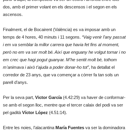
dos, amb el primer volant en els descensos i el segon en els
ascensos.
Finalment, el de Bocairent (València) es va imposar amb un
temps de 4 hores, 40 minuts i 11 segons.
“Vaig venir l’any passat
i em va semblar la millor carrera que havia fet fins al moment,
però no em va ser molt bé. Així que enguany he volgut tornar i no
em crec que hagi pogut guanyar. M’he sentit molt bé, tothom
m’animava i això t’ajuda a poder donar-ho tot”
, ha detallat el
corredor de 23 anys, que va començar a córrer fa tan sols un
parell d’anys.
Per la seva part,
Victor García
(4.42:29) va haver de conformar-
se amb el segon lloc, mentre que el tercer calaix del podi va ser
pel gadità
Víctor López
(4.51:14).
Entre les noies, l’alacantina
María Fuentes
va ser la dominadora