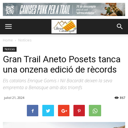
Home
Notícies
Notícies
Gran Trail Aneto Posets tanca
una onzena edició de rècords
Els catalans Enrique Gomis i Nil Bacardit deixen la seva
empremta a Benasque amb dos triomfs
juliol 21, 2024
867