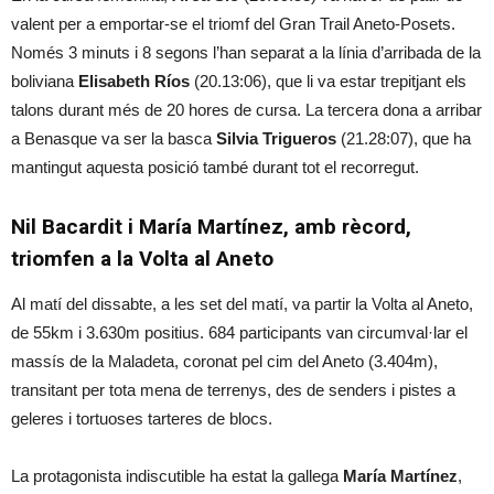
valent per a emportar-se el triomf del Gran Trail Aneto-Posets.
Només 3 minuts i 8 segons l’han separat a la línia d’arribada de la
boliviana
Elisabeth Ríos
(20.13:06), que li va estar trepitjant els
talons durant més de 20 hores de cursa. La tercera dona a arribar
a Benasque va ser la basca
Silvia Trigueros
(21.28:07), que ha
mantingut aquesta posició també durant tot el recorregut.
Nil Bacardit i María Martínez, amb rècord,
triomfen a la Volta al Aneto
Al matí del dissabte, a les set del matí, va partir la Volta al Aneto,
de 55km i 3.630m positius. 684 participants van circumval·lar el
massís de la Maladeta, coronat pel cim del Aneto (3.404m),
transitant per tota mena de terrenys, des de senders i pistes a
geleres i tortuoses tarteres de blocs.
La protagonista indiscutible ha estat la gallega
María Martínez
,