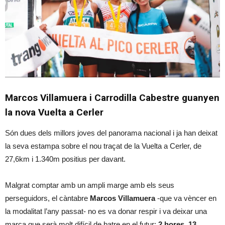
Marcos Villamuera i Carrodilla Cabestre guanyen
la nova Vuelta a Cerler
Són dues dels millors joves del panorama nacional i ja han deixat
la seva estampa sobre el nou traçat de la Vuelta a Cerler, de
27,6km i 1.340m positius per davant.
Malgrat comptar amb un ampli marge amb els seus
perseguidors, el càntabre
Marcos Villamuera
-que va vèncer en
la modalitat l’any passat- no es va donar respir i va deixar una
marca que serà molt difícil de batre en el futur:
2 hores, 13