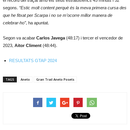
el rècord del traçat amb els seus estratosfèrics 45 minuts i 52
segons.
“Estic molt content perquè és la meva primera cursa des
que he fitxat per Scarpa i no se m’ocorre millor manera de
celebrar-ho”
, ha apuntat.
Segon va acabar
Carlos Javega
(48:17) i tercer el vencedor de
2023,
Aitor Climent
(48:44).
RESULTATS GTAP 2024
TAGS
Aneto
Gran Trail Aneto Posets