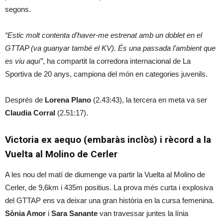
segons.
“Estic molt contenta d’haver-me estrenat amb un doblet en el
GTTAP (va guanyar també el KV). És una passada l’ambient que
es viu aquí”
, ha compartit la corredora internacional de La
Sportiva de 20 anys, campiona del món en categories juvenils.
Després de
Lorena Plano
(2.43:43), la tercera en meta va ser
Claudia Corral
(2.51:17).
Victoria ex aequo (embaràs inclòs) i rècord a la
Vuelta al Molino de Cerler
A les nou del matí de diumenge va partir la Vuelta al Molino de
Cerler, de 9,6km i 435m positius. La prova més curta i explosiva
del GTTAP ens va deixar una gran història en la cursa femenina.
Sònia Amor
i
Sara Sanante
van travessar juntes la línia