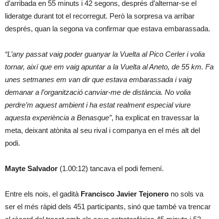
d’arribada en 55 minuts i 42 segons, després d’alternar-se el
lideratge durant tot el recorregut. Però la sorpresa va arribar
després, quan la segona va confirmar que estava embarassada.
“L’any passat vaig poder guanyar la Vuelta al Pico Cerler i volia
tornar, així que em vaig apuntar a la Vuelta al Aneto, de 55 km. Fa
unes setmanes em van dir que estava embarassada i vaig
demanar a l’organització canviar-me de distància. No volia
perdre’m aquest ambient i ha estat realment especial viure
aquesta experiència a Benasque”
, ha explicat en travessar la
meta, deixant atònita al seu rival i companya en el més alt del
podi.
Mayte Salvador
(1.00:12) tancava el podi femení.
Entre els nois, el gadità
Francisco Javier Tejonero
no sols va
ser el més ràpid dels 451 participants, sinó que també va trencar