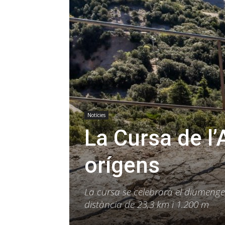
Notícies
La Cursa de l’
orígens
La cursa se celebrarà el diumenge
distància de 23,3 km i 1.200 m