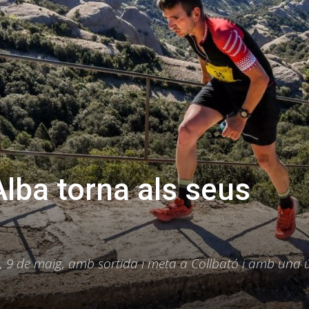
Alba torna als seus
, 9 de maig, amb sortida i meta a Collbató i amb una 