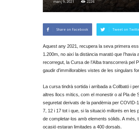
març 9, 2021
2226
Share on Facebook
Tweet on Twitt
Aquest any 2021, recupera la seva primera essè
1.200m, no així la distància marató que l’havia 
recorregut, la Cursa de l’Alba transcorrerà pel 
gaudir d’immillorables vistes de les singulars 
La cursa tindrà sortida i arribada a Collbató i 
altres llocs mítics, com el monestir o al Pla de
seguretat derivats de la pandèmia per COVID-19,
7, 12 i 17 tot i que, si la situació millorés en le
de completar-los amb elements sòlids. A més, 
ocasió estaran limitades a 400 dorsals.