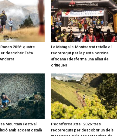
l Races 2026: quatre
La Matagalls-Montserrat retalla el
er descobrir l’alta
recorregut per la pesta porcina
’Andorra
africana i desferma una allau de
crítiques
a Mountain Festival
Pedraforca Xtrail 2026: tres
dició amb accent català
recorreguts per descobrir un dels