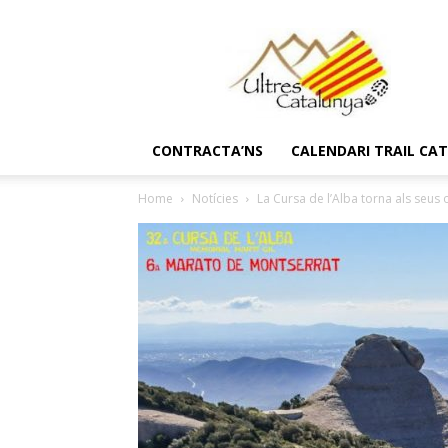
Ultres
Catalunya
CONTRACTA’NS
CALENDARI TRAIL CA
Home
Notícies
La Cursa de l’Alba torna als seus 