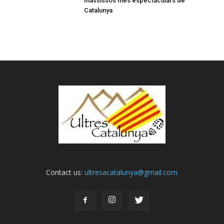
massissos més espectaculars de
Catalunya
Contact us:
ultresacatalunya@gmail.com