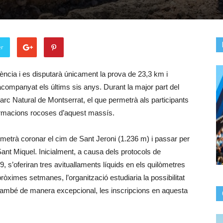
er
ncia i es disputarà únicament la prova de 23,3 km i
acompanyat els últims sis anys. Durant la major part del
Parc Natural de Montserrat, el que permetrà als participants
formacions rocoses d’aquest massís.
permetrà coronar el cim de Sant Jeroni (1.236 m) i passar per
 Sant Miquel. Inicialment, a causa dels protocols de
 s’oferiran tres avituallaments líquids en els quilòmetres
s pròximes setmanes, l’organització estudiaria la possibilitat
també de manera excepcional, les inscripcions en aquesta