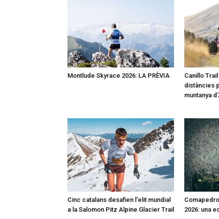
Montlude Skyrace 2026: LA PRÈVIA
Canillo Trai
distàncies p
muntanya d
Cinc catalans desafien l’elit mundial
Comapedros
a la Salomon Pitz Alpine Glacier Trail
2026: una e