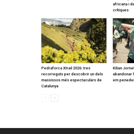
africana i 
crítiques
Pedraforca Xtrail 2026: tres
Kilian Jorne
recorreguts per descobrir un dels
abandonar l
massissos més espectaculars de
em penedeix
Catalunya