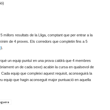
ió)
5 millors resultats de la Lliga, comptant que per entrar a la
n mínim de 4 proves. Els corredors que completin fins a 5
4
).
erquè un equip puntuï en una prova caldrà que 4 membres
gatòriament un de cada sexe) acabin la cursa en qualsevol de
. Cada equip que compleixi aquest requisit, aconseguirà la
u equip que hagin aconseguit major puntuació en aquella
Noguera