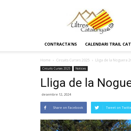
Ultres
Catalunya
CONTRACTA’NS
CALENDARI TRAIL CA
Home
Circuits Curses 2025
Lliga de la Noguera 
Circuits Curses 2025
Notícies
Lliga de la Nogu
desembre 12, 2024
Share on Facebook
Tweet on Twitt