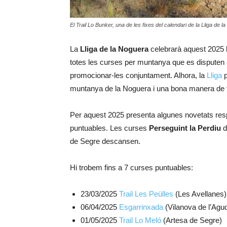
El Trail Lo Bunker, una de les fixes del calendari de la Lliga de 
La
Lliga de la Noguera
celebrarà aquest 2025 l
totes les curses per muntanya que es disputen 
promocionar-les conjuntament. Alhora, la
Lliga
p
muntanya de la Noguera i una bona manera de f
Per aquest 2025 presenta algunes novetats respe
puntuables. Les curses
Perseguint la Perdiu
d
de Segre descansen.
Hi trobem fins a 7 curses puntuables:
23/03/2025
Trail Les Peülles
(Les Avellanes)
06/04/2025
Esgarrinxada
(Vilanova de l’Agu
01/05/2025
Trail Lo Meló
(Artesa de Segre)