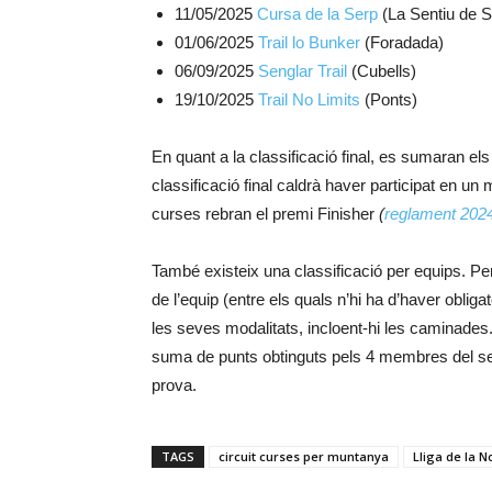
11/05/2025
Cursa de la Serp
(La Sentiu de S
01/06/2025
Trail lo Bunker
(Foradada)
06/09/2025
Senglar Trail
(Cubells)
19/10/2025
Trail No Limits
(Ponts)
En quant a la classificació final, es sumaran els 
classificació final caldrà haver participat en u
curses rebran el premi Finisher
(
reglament 202
També existeix una classificació per equips. P
de l’equip (entre els quals n’hi ha d’haver obli
les seves modalitats, incloent-hi les caminades
suma de punts obtinguts pels 4 membres del se
prova.
TAGS
circuit curses per muntanya
Lliga de la 