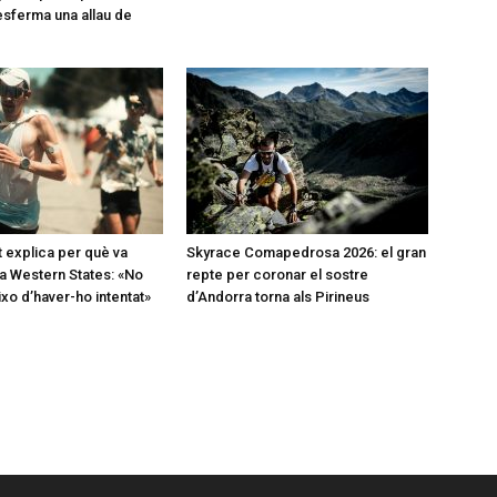
desferma una allau de
t explica per què va
Skyrace Comapedrosa 2026: el gran
a Western States: «No
repte per coronar el sostre
o d’haver-ho intentat»
d’Andorra torna als Pirineus