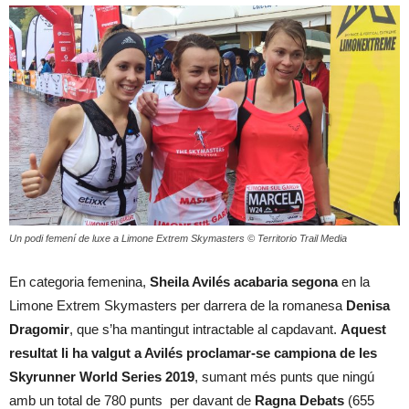
Un podi femení de luxe a Limone Extrem Skymasters © Territorio Trail Media
En categoria femenina,
Sheila Avilés acabaria segona
en la
Limone Extrem Skymasters per darrera de la romanesa
Denisa
Dragomir
, que s’ha mantingut intractable al capdavant.
Aquest
resultat li ha valgut a Avilés proclamar-se campiona
de les
Skyrunner World Series 2019
, sumant més punts que ningú
amb un total de 780 punts per davant de
Ragna Debats
(655