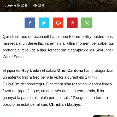
octubre 19, 2019
2399
Quin final més emocionant! La Limone Extreme Skymasters ens
han regalat un desenllaç incert fins a l’últim moment per saber qui
prendria el relleu de Kilian Jornet com a campió de les Skyrunner
World Series.
El japonès
Ruy Ueda
i el català
Oriol Cardona
han protagonitzat
un autèntic frec a frec per a la victòria durant els 27km i
D+2663m del recorregut. Finalment s’ha resolt en l’esprint final a
favor del japonès que, un cop més aquesta temporada, li ha
guanyat la partida al català per tant sols 12 segons! La tercera
posició ha estat per al suís
Christian Mathys
.