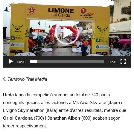
Reproductor
de
vídeo
00:00
00:31
© Territorio Trail Media
Ueda
tanca la competició sumant un total de 740 punts,
conseguits gràcies a les victòries a Mt. Awa Skyrace (Japó) i
Livigno Skymarathon (Itàlia) entre d’altres resultats, mentre que
Oriol Cardona
(700) i
Jonathan Albon
(600) acaben segon i
tercer respectivament.