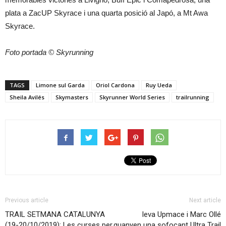
plata a ZacUP Skyrace i una quarta posició al Japó, a Mt Awa
Skyrace.
Foto portada © Skyrunning
TAGS
Limone sul Garda
Oriol Cardona
Ruy Ueda
Sheila Avilés
Skymasters
Skyrunner World Series
trailrunning
Previous article
Next article
TRAIL SETMANA CATALUNYA
Ieva Upmace i Marc Ollé
(19-20/10/2019): Les curses per
guanyen una sofocant Ultra Trail