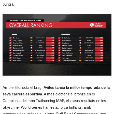
punts).
Amb el títol sota el braç,
Avilés tanca la millor temporada de la
seva carrera esportiva
. A més d’obtenir el bronze en el
Campionat del món Trailrunning IAAF, els seus resultats en les
Skyrunner World Series han estat força brillants, amb
memorables victòries a Livigno, Buff Epic i Comapedrosa, una