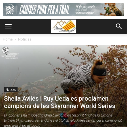
Home
Notícies
Notícies
Sheila Avilés i Ruy Ueda es proclamen
campions de les Skyrunner World Series
El japonès s'ha imposat a Oriol Cardona en l'esprint final de la Limone
Extrem Skymasters per endur-se el títol. Sheila Avilés sentencia el campionat
amb una gran actuació