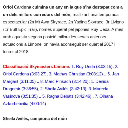
Oriol Cardona culmina un any en la que s’ha destapat com a
un dels millors corredors del món
, realitzant una temporada
espectacular (2n Mt Awa Skyrace, 2n Yading Skyrace, 3r Livigno
i 1r Buff Epic Trail), només superat pel japonès Ruy Ueda. A més,
amb aquesta segona posició millora les seves anteriors
actuacions a Limone, on havia aconseguit ser quart al 2017 i
tercer al 2018.
Classificació Skymasters Limone:
1. Ruy Ueda (3:03:15), 2.
Oriol Cardona (3:03:27), 3. Mathys Christian (3:08:12) .. 5. Jan
Margarit (3:11:05) .. 8. Marc Pinsach (3:14:29); 1. Denisa
Dragomir (3:36:55), 2. Sheila Avilés (3:42:13), 3. Marcela
Vasinova (3:51:35) .. 5. Ragna Debats (3:42:46).. 7. Oihana
Azkorbebeitia (4:00:14)
Sheila Avilés, campiona del món