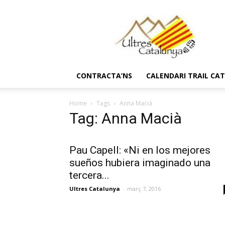
Ultres
Catalunya
CONTRACTA’NS
CALENDARI TRAIL CA
Home
Tags
Anna Macià
Tag: Anna Macià
Pau Capell: «Ni en los mejores
sueños hubiera imaginado una
tercera...
Ultres Catalunya
-
març 7, 2016