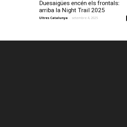
Duesaigües encén els frontals:
arriba la Night Trail 2025
Ultres Catalunya
-
setembre 4, 2025