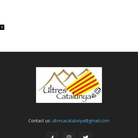
s
0
Contact us:
ultresacatalunya@gmail.com