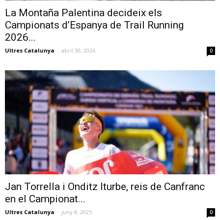
La Montaña Palentina decideix els
Campionats d’Espanya de Trail Running
2026...
Ultres Catalunya
-
abril 30, 2026
0
Jan Torrella i Onditz Iturbe, reis de Canfranc
en el Campionat...
Ultres Catalunya
-
juny 8, 2025
0