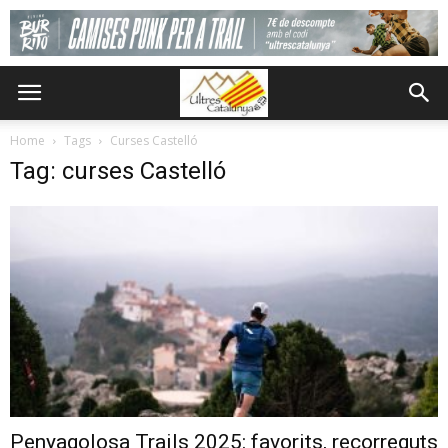
Home
Tags
Curses Castelló
Tag: curses Castelló
Penyagolosa Trails 2025: favorits, recorreguts