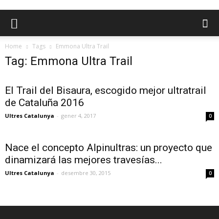
Home
Tags
Emmona Ultra Trail
Tag: Emmona Ultra Trail
El Trail del Bisaura, escogido mejor ultratrail
de Cataluña 2016
Ultres Catalunya
-
gener 4, 2017
0
Nace el concepto Alpinultras: un proyecto que
dinamizará las mejores travesías...
Ultres Catalunya
-
desembre 30, 2015
0