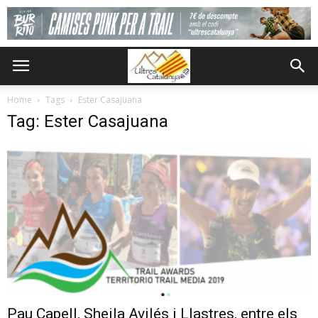
Home
Tags
Ester Casajuana
Tag: Ester Casajuana
Pau Capell, Sheila Avilés i Llastres, entre els