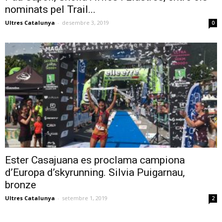
nominats pel Trail...
Ultres Catalunya
-
desembre 3, 2019
0
Ester Casajuana es proclama campiona
d’Europa d’skyrunning. Silvia Puigarnau,
bronze
Ultres Catalunya
-
setembre 1, 2019
2