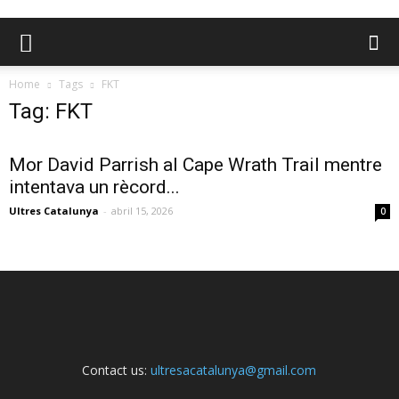
Home
Tags
FKT
Tag: FKT
Mor David Parrish al Cape Wrath Trail mentre
intentava un rècord...
Ultres Catalunya
-
abril 15, 2026
0
Contact us:
ultresacatalunya@gmail.com