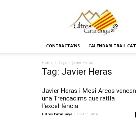
Ultres
Catalunya
CONTRACTA’NS
CALENDARI TRAIL CA
Home
Tags
Javier Heras
Tag: Javier Heras
Javier Heras i Mesi Arcos vencen
una Trencacims que ratlla
l’excel·lència
Ultres Catalunya
-
abril 11, 2016