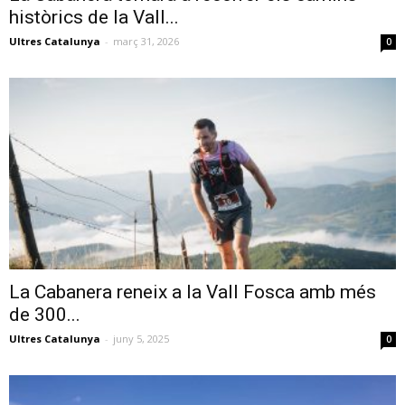
històrics de la Vall...
Ultres Catalunya
-
març 31, 2026
0
La Cabanera reneix a la Vall Fosca amb més
de 300...
Ultres Catalunya
-
juny 5, 2025
0