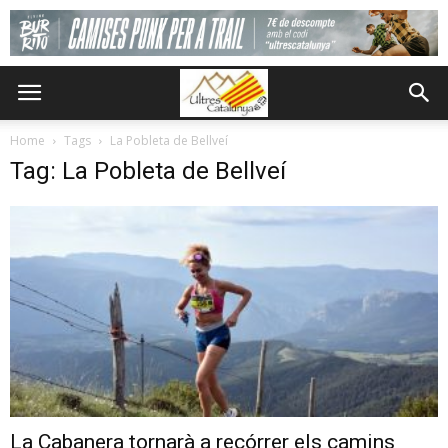
Home
Tags
La Pobleta de Bellveí
Tag: La Pobleta de Bellveí
La Cabanera tornarà a recórrer els camins