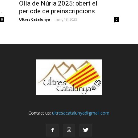
Olla de Núria 2025: obert el
.
periode de preinscripcions
Ultres Catalunya
-
març 18, 2025
0
0
Contact us:
ultresacatalunya@gmail.com