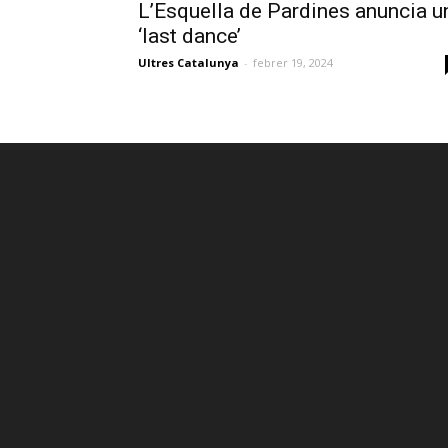
L’Esquella de Pardines anuncia u
‘last dance’
Ultres Catalunya
-
febrer 19, 2024