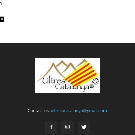
n
0
Contact us:
ultresacatalunya@gmail.com