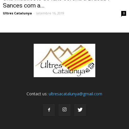
Sances com a...
Ultres Catalunya
-
setembre 16, 2019
0
Contact us:
ultresacatalunya@gmail.com