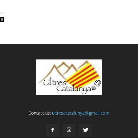
..
0
Contact us:
ultresacatalunya@gmail.com