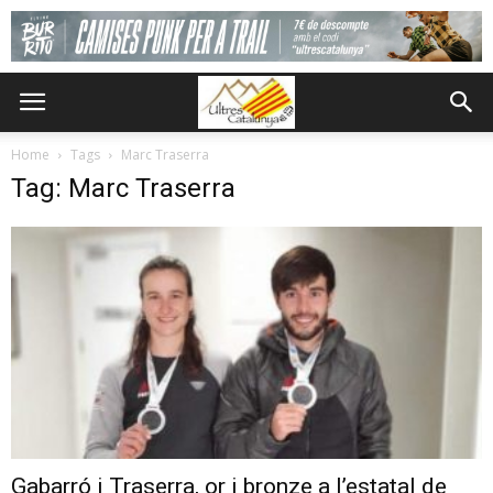
Home
Tags
Marc Traserra
Tag: Marc Traserra
Gabarró i Traserra, or i bronze a l’estatal de