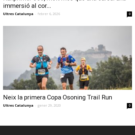
immersió al cor...
Ultres Catalunya
-
febrer 6, 2026
0
Neix la primera Copa Osoning Trail Run
Ultres Catalunya
-
gener 29, 2020
0