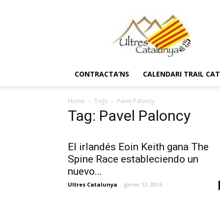
Ultres
Catalunya
CONTRACTA’NS
CALENDARI TRAIL CA
Home
Tags
Pavel Paloncy
Tag: Pavel Paloncy
El irlandés Eoin Keith gana The
Spine Race estableciendo un
nuevo...
Ultres Catalunya
-
gener 13, 2016