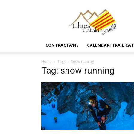
Ultres
Catalunya
CONTRACTA’NS
CALENDARI TRAIL CA
Home
Tags
Snow running
Tag: snow running