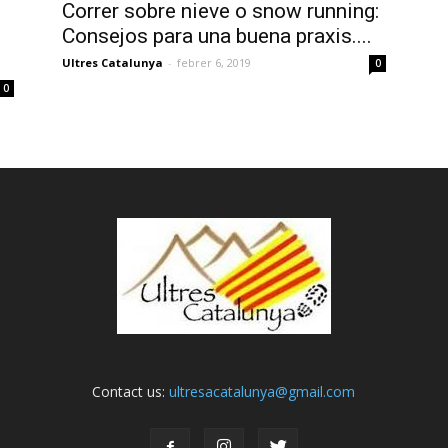
Correr sobre nieve o snow running:
Consejos para una buena praxis....
Ultres Catalunya
-
febrer 6, 2019
0
0
Contact us:
ultresacatalunya@gmail.com