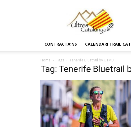
Ultres
Catalunya
CONTRACTA’NS
CALENDARI TRAIL CA
Home
Tags
Tenerife Bluetrail by UTMB
Tag: Tenerife Bluetrail