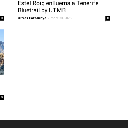
Estel Roig enlluerna a Tenerife
Bluetrail by UTMB
Ultres Catalunya
-
març 30, 2025
0
0
0