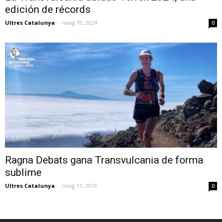
edición de récords
Ultres Catalunya
-
maig 18, 2024
0
Ragna Debats gana Transvulcania de forma
sublime
Ultres Catalunya
-
maig 11, 2019
0