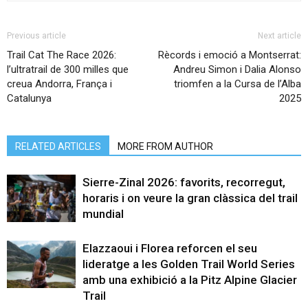
Previous article
Next article
Trail Cat The Race 2026:
Rècords i emoció a Montserrat:
l’ultratrail de 300 milles que
Andreu Simon i Dalia Alonso
creua Andorra, França i
triomfen a la Cursa de l’Alba
Catalunya
2025
RELATED ARTICLES
MORE FROM AUTHOR
Sierre-Zinal 2026: favorits, recorregut,
horaris i on veure la gran clàssica del trail
mundial
Elazzaoui i Florea reforcen el seu
lideratge a les Golden Trail World Series
amb una exhibició a la Pitz Alpine Glacier
Trail