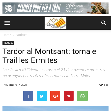
Home
Notícies
Notícies
Tardor al Montsant: torna el
Trail les Ermites
La clàssica d’Ulldemolins torna el 23 de novembre amb tres
recorreguts per recórrer les ermites i la Serra Major
novembre 7, 2025
853