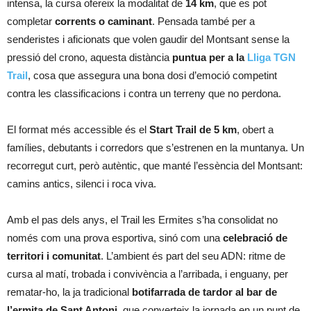
intensa, la cursa ofereix la modalitat de
14 km
, que es pot
completar
corrents o caminant
. Pensada també per a
senderistes i aficionats que volen gaudir del Montsant sense la
pressió del crono, aquesta distància
puntua per a la
Lliga TGN
Trail
, cosa que assegura una bona dosi d’emoció competint
contra les classificacions i contra un terreny que no perdona.
El format més accessible és el
Start Trail de 5 km
, obert a
famílies, debutants i corredors que s’estrenen en la muntanya. Un
recorregut curt, però autèntic, que manté l’essència del Montsant:
camins antics, silenci i roca viva.
Amb el pas dels anys, el Trail les Ermites s’ha consolidat no
només com una prova esportiva, sinó com una
celebració de
territori i comunitat
. L’ambient és part del seu ADN: ritme de
cursa al matí, trobada i convivència a l’arribada, i enguany, per
rematar-ho, la ja tradicional
botifarrada de tardor al bar de
l’ermita de Sant Antoni
, que converteix la jornada en un punt de