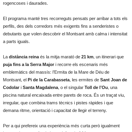
rogencoses i daurades.
El programa manté tres recorreguts pensats per arribar a tots els
perfils, des dels corredors més exigents fins a senderistes o
debutants que volen descobrir el Montsant amb calma i intensitat
a parts iguals.
La
distància reina
és la mitja marató de
21 km
, un itinerari que
puja fins a la Serra Major
i recorre els escenaris més
emblemàtics del massís: l’Ermita de la Mare de Déu de
Montsant, el
Pi de la Carabasseta
, les ermites de
Sant Joan de
Codolar
i
Santa Magdalena
, o el singular
Toll de l’Ou
, una
piscina natural encaixada entre parets de roca. És un traçat viu,
irregular, que combina trams tècnics i pistes ràpides i que
demana ritme, orientació i capacitat de llegir el terreny.
Per a qui prefereix una experiència més curta però igualment