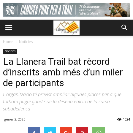
Home
Notícies
Notícies
La Llanera Trail bat rècord
d’inscrits amb més d’un miler
de participants
L'organització té previst ampliar algunes places per a que
tothom pugui gaudir de la desena edició de la cursa
sabadellenca
gener 2, 2025
1024