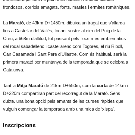
frondosos, corriols amagats, fonts, masies i ermites romàniques.
La
Marató
, de 43km D+1450m, dibuixa un traçat que s’allarga
fins a Castellar del Vallès, tocant sostre al cim del Puig de la
Creu, a 668m d’altitud, tot passant pels llocs més emblemàtics
del rodal sabadellenc i castellarenc com Togores, el riu Ripoll,
Can Casamada i Sant Pere d’Ullastre. Com és habitual, serà la
primera marató per muntanya de la temporada que se celebra a
Catalunya.
Tant la
Mitja Marató
de 21km D+550m, com la
curta
de 14km i
D+220m compartiran part del recorregut de la Marató. Sens
dubte, una bona opció pels amants de les curses ràpides que
vulguin començar la temporada amb una mica de ‘xispa’.
Inscripcions