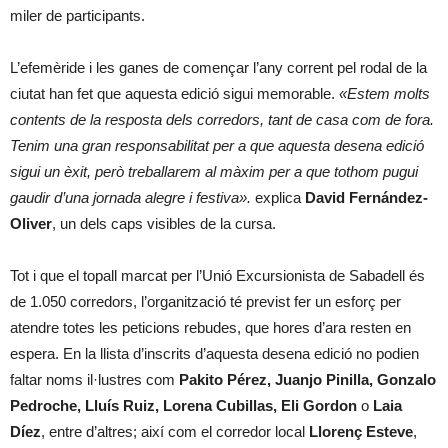
miler de participants.
L’efemèride i les ganes de començar l’any corrent pel rodal de la
ciutat han fet que aquesta edició sigui memorable.
«Estem molts
contents de la resposta dels corredors, tant de casa com de fora.
Tenim una gran responsabilitat per a que aquesta desena edició
sigui un èxit, però treballarem al màxim per a que tothom pugui
gaudir d’una jornada alegre i festiva».
explica
David Fernández-
Oliver
, un dels caps visibles de la cursa.
Tot i que el topall marcat per l’Unió Excursionista de Sabadell és
de 1.050 corredors, l’organització té previst fer un esforç per
atendre totes les peticions rebudes, que hores d’ara resten en
espera. En la llista d’inscrits d’aquesta desena edició no podien
faltar noms il·lustres com
Pakito Pérez, Juanjo Pinilla, Gonzalo
Pedroche, Lluís Ruiz, Lorena Cubillas, Eli Gordon
o
Laia
Díez
, entre d’altres; així com el corredor local
Llorenç Esteve
,