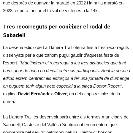
que després de guanyar la marató en 2022 i la mitja marató en
2023, espera tancar el trèvol de victòries a la 14k.
Tres recorreguts per conèixer el rodal de
Sabadell
La desena edició de La Llanera Trail oferirà fins a tres recorreguts
dissenyats per a que tothom pugui gaudir d’aquesta festa de
l’esport.
“Mantindrem el recorregut a les tres distàncies que tant
bon sabor de boca ha deixat entre els participants. Sent la desena
edició estem centrant els esforços a fer una jornada de diumenge
on puguem tenir algun acte especial a la plaça Doctor Robert”
,
explica
David Fernández-Oliver
, un dels caps visibles de la
cursa.
La Llanera Trail es desenvoluparà entre els termes municipals de
Sabadell, Castellar del Vallès i Sentmenat en un entorn que
sorprendrà pel seu ric patrimoni natural i històric: boscos