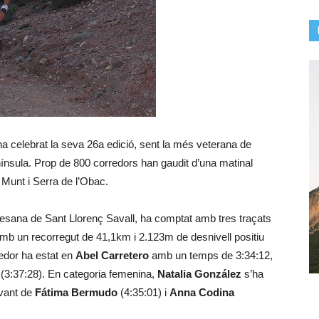
 celebrat la seva 26a edició, sent la més veterana de
ínsula. Prop de 800 corredors han gaudit d’una matinal
 Munt i Serra de l’Obac.
llesana de Sant Llorenç Savall, ha comptat amb tres traçats
 amb un recorregut de 41,1km i 2.123m de desnivell positiu
edor ha estat en
Abel Carretero
amb un temps de 3:34:12,
(3:37:28). En categoria femenina,
Natalia González
s’ha
avant de
Fátima Bermudo
(4:35:01) i
Anna Codina