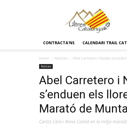
Ultres
Catalunya
CONTRACTA’NS
CALENDARI TRAIL CA
Home
Notícies
Abel Carretero i Natalia González 
Notícies
Abel Carretero i
s’enduen els llor
Marató de Munta
Carlos Cera i Anna Comet en la mitja marató