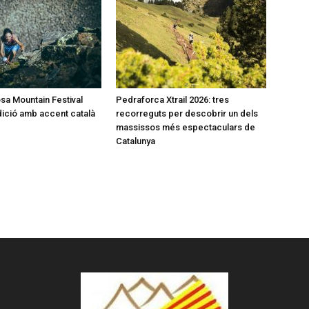
a Mountain Festival
Pedraforca Xtrail 2026: tres
dició amb accent català
recorreguts per descobrir un dels
massissos més espectaculars de
Catalunya