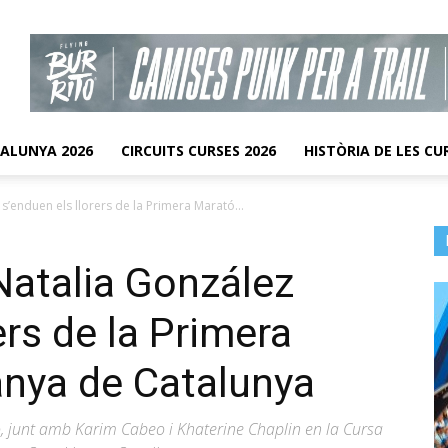
TALUNYA 2026
CIRCUITS CURSES 2026
HISTÒRIA DE LES CU
s’enduen els llorers de la Primera Marató...
 Natalia González
ers de la Primera
nya de Catalunya
, junt amb Karim Cabeo i Khaterine Chaplin en la Cursa