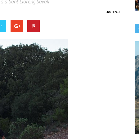
s a Sant Llorenç Savall
1268
er