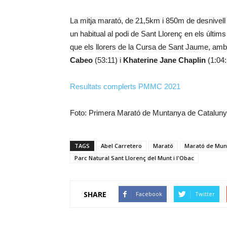
La mitja marató, de 21,5km i 850m de desnivell
un habitual al podi de Sant Llorenç en els últims
que els llorers de la Cursa de Sant Jaume, amb
Cabeo
(53:11) i
Khaterine Jane Chaplin
(1:04:
Resultats complerts PMMC 2021
Foto: Primera Marató de Muntanya de Catalun
TAGS
Abel Carretero
Marató
Marató de Mun
Parc Natural Sant Llorenç del Munt i l'Obac
SHARE
Facebook
Twitter