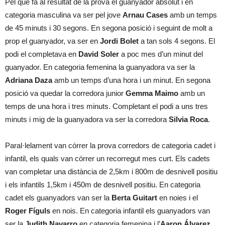
Pel que fa al resultat de la prova el guanyador absolut i en
categoria masculina va ser pel jove
Arnau Cases
amb un temps
de 45 minuts i 30 segons. En segona posició i seguint de molt a
prop el guanyador, va ser en
Jordi Bolet
a tan sols 4 segons. El
podi el completava en
David Soler
a poc mes d’un minut del
guanyador. En categoria femenina la guanyadora va ser la
Adriana Daza
amb un temps d’una hora i un minut. En segona
posició va quedar la corredora junior
Gemma Maimo
amb un
temps de una hora i tres minuts. Completant el podi a uns tres
minuts i mig de la guanyadora va ser la corredora
Silvia Roca
.
Paral·lelament van córrer la prova corredors de categoria cadet i
infantil, els quals van córrer un recorregut mes curt. Els cadets
van completar una distància de 2,5km i 800m de desnivell positiu
i els infantils 1,5km i 450m de desnivell positiu. En categoria
cadet els guanyadors van ser la
Berta Guitart
en noies i el
Roger Fíguls
en nois. En categoria infantil els guanyadors van
ser la
Judith Navarro
en categoria femenina i l’
Aaron Álvarez