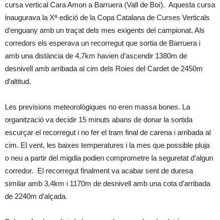
cursa vertical Cara Amon a Barruera (Vall de Boí). Aquesta cursa
inaugurava la Xª edició de la Copa Catalana de Curses Verticals
d’enguany amb un traçat dels mes exigents del campionat. Als
corredors els esperava un recorregut que sortia de Barruera i
amb una distància de 4,7km havien d’ascendir 1380m de
desnivell amb arribada al cim dels Roies del Cardet de 2450m
d’altitud.
Les previsions meteorològiques no eren massa bones. La
organització va decidir 15 minuts abans de donar la sortida
escurçar el recorregut i no fer el tram final de carena i arribada al
cim. El vent, les baixes temperatures i la mes que possible pluja
o neu a partir del migdia podien comprometre la seguretat d’algun
corredor. El recorregut finalment va acabar sent de duresa
similar amb 3,4km i 1170m de desnivell amb una cota d’arribada
de 2240m d’alçada.