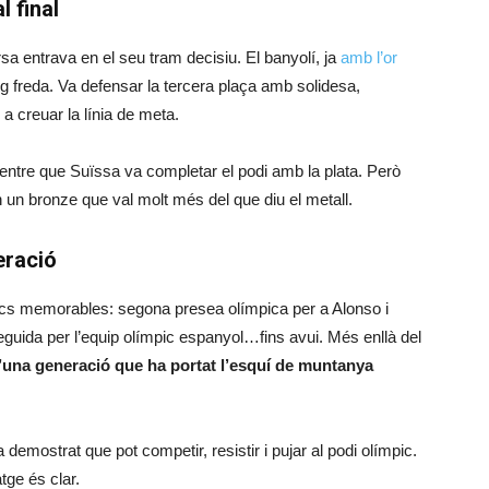
 final
sa entrava en el seu tram decisiu. El banyolí, ja
amb l’or
 sang freda. Va defensar la tercera plaça amb solidesa,
 a creuar la línia de meta.
entre que Suïssa va completar el podi amb la plata. Però
n un bronze que val molt més del que diu el metall.
eració
cs memorables: segona presea olímpica per a Alonso i
guida per l’equip olímpic espanyol…fins avui. Més enllà del
d’una generació que ha portat l’esquí de muntanya
demostrat que pot competir, resistir i pujar al podi olímpic.
tge és clar.