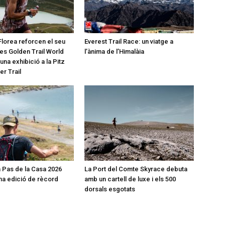
Florea reforcen el seu
Everest Trail Race: un viatge a
les Golden Trail World
l’ànima de l’Himalàia
na exhibició a la Pitz
er Trail
 Pas de la Casa 2026
La Port del Comte Skyrace debuta
a edició de rècord
amb un cartell de luxe i els 500
dorsals esgotats