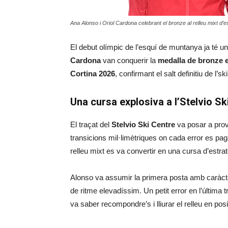
Ana Alonso i Oriol Cardona celebrant el bronze al relleu mixt 
El debut olímpic de l’esquí de muntanya ja té u
Cardona
van conquerir la
medalla de bronze e
Cortina 2026
, confirmant el salt definitiu de l’
Una cursa explosiva a l’Stelvio Sk
El traçat del
Stelvio Ski Centre
va posar a prov
transicions mil·limètriques on cada error es p
relleu mixt es va convertir en una cursa d’estrat
Alonso va assumir la primera posta amb caràcte
de ritme elevadíssim. Un petit error en l’última 
va saber recompondre’s i lliurar el relleu en posic