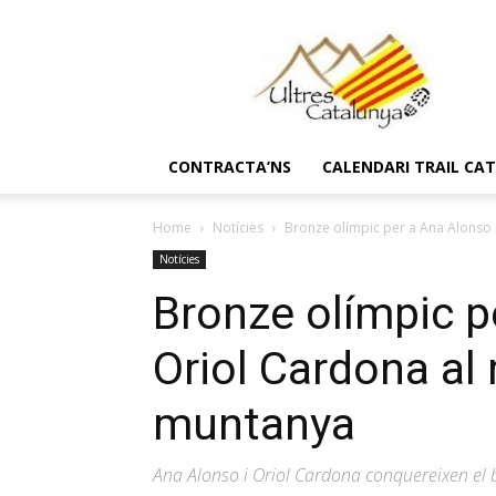
Ultres
Catalunya
CONTRACTA’NS
CALENDARI TRAIL CA
Home
Notícies
Bronze olímpic per a Ana Alonso i 
Notícies
Bronze olímpic p
Oriol Cardona al 
muntanya
Ana Alonso i Oriol Cardona conquereixen el b