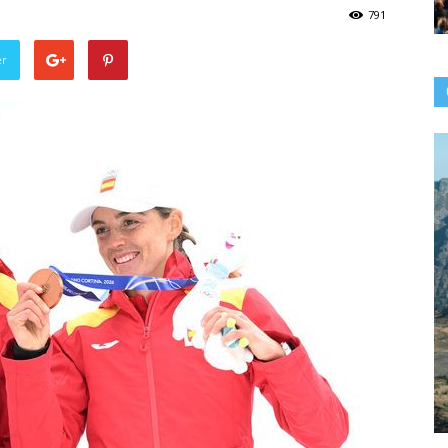
791
er