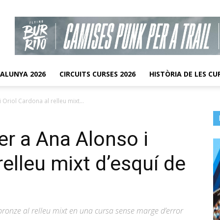
TALUNYA 2026
CIRCUITS CURSES 2026
HISTÒRIA DE LES CU
Oriol Cardona al relleu mixt...
er a Ana Alonso i
relleu mixt d’esquí de
ronze al relleu mixt en una cursa sense marge d’error