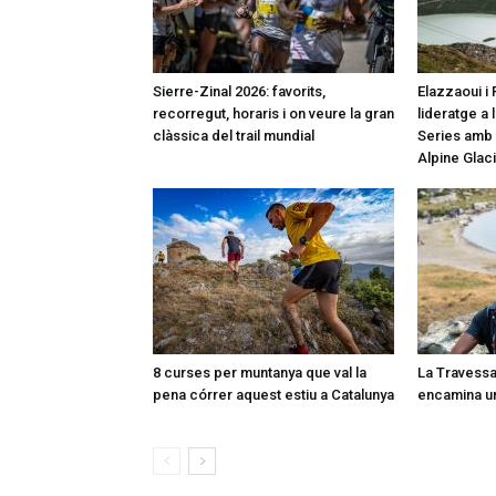
Sierre-Zinal 2026: favorits,
Elazzaoui i 
recorregut, horaris i on veure la gran
lideratge a 
clàssica del trail mundial
Series amb u
Alpine Glaci
8 curses per muntanya que val la
La Travessa
pena córrer aquest estiu a Catalunya
encamina un