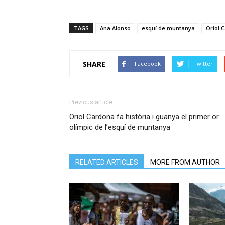
TAGS
Ana Alonso
esquí de muntanya
Oriol 
SHARE
Facebook
Twitter
Previous article
Oriol Cardona fa història i guanya el primer or
olímpic de l’esquí de muntanya
RELATED ARTICLES
MORE FROM AUTHOR