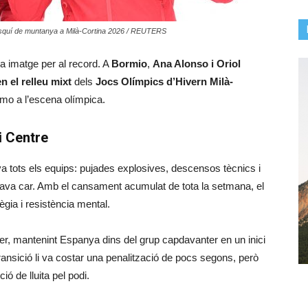
d’esquí de muntanya a Milà-Cortina 2026 / REUTERS
na imatge per al record. A
Bormio
,
Ana Alonso i Oriol
n el relleu mixt
dels
Jocs Olímpics d’Hivern Milà-
skimo a l’escena olímpica.
i Centre
a tots els equips: pujades explosives, descensos tècnics i
agava car. Amb el cansament acumulat de tota la setmana, el
ègia i resistència mental.
r, mantenint Espanya dins del grup capdavanter en un inici
transició li va costar una penalització de pocs segons, però
ió de lluita pel podi.