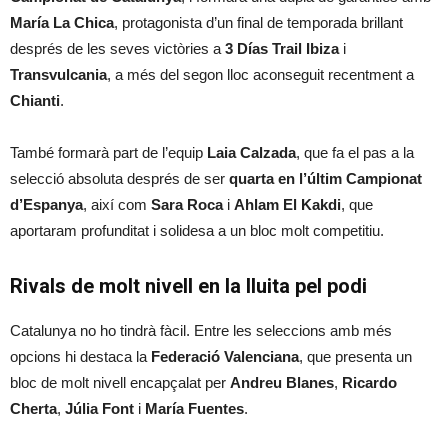
María La Chica
, protagonista d’un final de temporada brillant
després de les seves victòries a
3 Días Trail Ibiza
i
Transvulcania
, a més del segon lloc aconseguit recentment a
Chianti
.
També formarà part de l’equip
Laia Calzada
, que fa el pas a la
selecció absoluta després de ser
quarta en l’últim Campionat
d’Espanya
, així com
Sara Roca
i
Ahlam El Kakdi
, que
aportaram profunditat i solidesa a un bloc molt competitiu.
Rivals de molt nivell en la lluita pel podi
Catalunya no ho tindrà fàcil. Entre les seleccions amb més
opcions hi destaca la
Federació Valenciana
, que presenta un
bloc de molt nivell encapçalat per
Andreu Blanes
,
Ricardo
Cherta
,
Júlia Font
i
María Fuentes
.