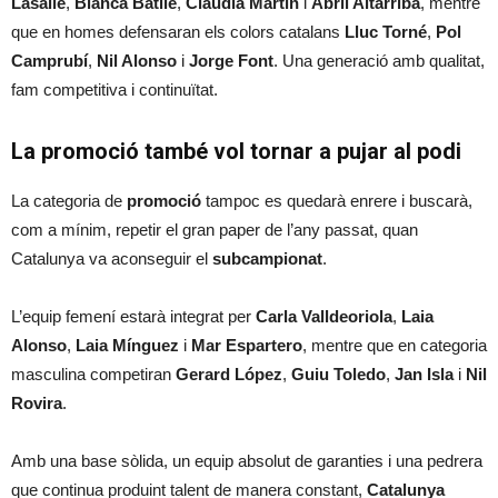
Lasalle
,
Blanca Batlle
,
Clàudia Martín
i
Abril Altarriba
, mentre
que en homes defensaran els colors catalans
Lluc Torné
,
Pol
Camprubí
,
Nil Alonso
i
Jorge Font
. Una generació amb qualitat,
fam competitiva i continuïtat.
La promoció també vol tornar a pujar al podi
La categoria de
promoció
tampoc es quedarà enrere i buscarà,
com a mínim, repetir el gran paper de l’any passat, quan
Catalunya va aconseguir el
subcampionat
.
L’equip femení estarà integrat per
Carla Valldeoriola
,
Laia
Alonso
,
Laia Mínguez
i
Mar Espartero
, mentre que en categoria
masculina competiran
Gerard López
,
Guiu Toledo
,
Jan Isla
i
Nil
Rovira
.
Amb una base sòlida, un equip absolut de garanties i una pedrera
que continua produint talent de manera constant,
Catalunya