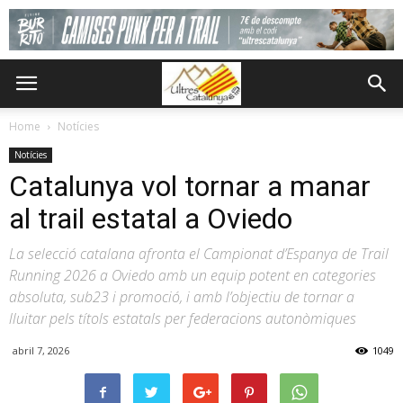
Home
Notícies
Notícies
Catalunya vol tornar a manar
al trail estatal a Oviedo
La selecció catalana afronta el Campionat d’Espanya de Trail
Running 2026 a Oviedo amb un equip potent en categories
absoluta, sub23 i promoció, i amb l’objectiu de tornar a
lluitar pels títols estatals per federacions autonòmiques
abril 7, 2026
1049