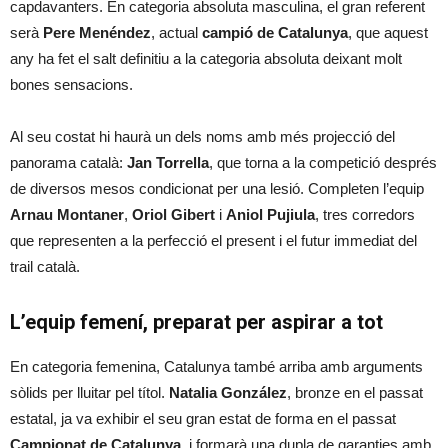
capdavanters. En categoria absoluta masculina, el gran referent
serà
Pere Menéndez
, actual
campió de Catalunya
, que aquest
any ha fet el salt definitiu a la categoria absoluta deixant molt
bones sensacions.
Al seu costat hi haurà un dels noms amb més projecció del
panorama català:
Jan Torrella
, que torna a la competició després
de diversos mesos condicionat per una lesió. Completen l’equip
Arnau Montaner
,
Oriol Gibert
i
Aniol Pujiula
, tres corredors
que representen a la perfecció el present i el futur immediat del
trail català.
L’equip femení, preparat per aspirar a tot
En categoria femenina, Catalunya també arriba amb arguments
sòlids per lluitar pel títol.
Natalia González
, bronze en el passat
estatal, ja va exhibir el seu gran estat de forma en el passat
Campionat de Catalunya
, i formarà una dupla de garanties amb