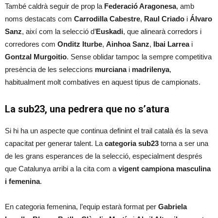
També caldrà seguir de prop la
Federació Aragonesa
, amb
noms destacats com
Carrodilla Cabestre
,
Raul Criado
i
Álvaro
Sanz
, així com la selecció d’
Euskadi
, que alinearà corredors i
corredores com
Onditz Iturbe
,
Ainhoa Sanz
,
Ibai Larrea
i
Gontzal Murgoitio
. Sense oblidar tampoc la sempre competitiva
presència de les seleccions
murciana
i
madrilenya
,
habitualment molt combatives en aquest tipus de campionats.
La sub23, una pedrera que no s’atura
Si hi ha un aspecte que continua definint el trail català és la seva
capacitat per generar talent. La
categoria sub23
torna a ser una
de les grans esperances de la selecció, especialment després
que Catalunya arribi a la cita com a
vigent campiona masculina
i femenina
.
En categoria femenina, l’equip estarà format per
Gabriela