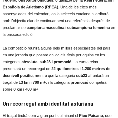
Federacions Autonòmiques
, organitzat per la
Real Federación
Española de Atletismo (RFEA)
. Una de les cites més
assenyalades del calendari, on la selecció catalana hi arribarà
amb l’objectiu clar de continuar sent una referència després de
proclamar-se
campiona masculina
i
subcampiona femenina
en
la passada edició.
La competició reunirà alguns dels millors especialistes del país
en una jornada que posarà en joc els títols per equips en les
categories
absoluta, sub23 i promoció
. La cursa reina
presentarà un recorregut de
22 quilòmetres i 1.200 metres de
desnivell positiu
, mentre que la categoria
sub23
afrontarà un
traçat de
13 km i 700 m+
, i la categoria
promoció
competirà
sobre
8 km i 400 m+
.
Un recorregut amb identitat asturiana
El traçat tindrà com a gran punt culminant el
Pico Paisano
, que