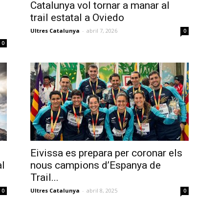
Catalunya vol tornar a manar al
e
trail estatal a Oviedo
Ultres Catalunya
-
abril 7, 2026
0
0
Eivissa es prepara per coronar els
al
nous campions d’Espanya de
Trail...
Ultres Catalunya
-
abril 8, 2025
0
0