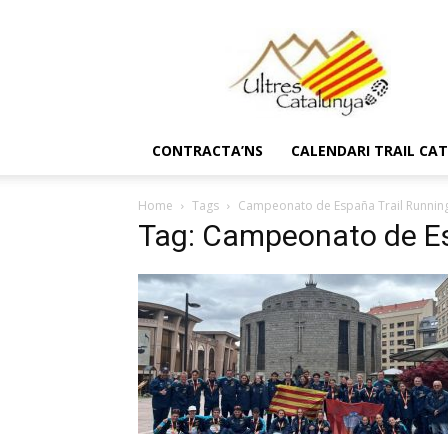
Ultres
Catalunya
CONTRACTA’NS
CALENDARI TRAIL CA
Home
Tags
Campeonato de España Trail Runnin
Tag: Campeonato de Es