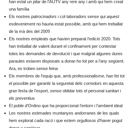
han estat un pilar de l’AUTV any rere any i amb qui hem creat
una família
Els nostres patrocinadors i col·laboradors sense qui aquest
esdeveniment no hauria estat possible, amb qui hem treballat
de la mà des del 2009
Els nostres empleats que havien preparat l’edició 2020. Tots
han treballat de valent durant el confinament per contestar
totes les demandes de devolució i que malgrat algunes dures
paraules estaven disposats a donar-ho tot per a l’any següent.
Ara, es troben sense feina
Els membres de l’equip que, amb professionalisme, han fet tot
el possible per garantir la seguretat dels corredors en aquesta
gran festa de l’esport, sense oblidar tots el personal sanitari i
els preventius
El poble d’Ordino que ha proporcionat l’entorn i l’ambient ideal
Les nostres estimades muntanyes andorranes de les quals
hem explorat cada racó i que estem orgullosos d’haver pogut
donar a conèixer