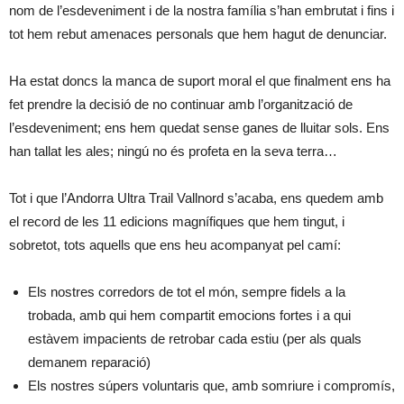
nom de l’esdeveniment i de la nostra família s’han embrutat i fins i
tot hem rebut amenaces personals que hem hagut de denunciar.
Ha estat doncs la manca de suport moral el que finalment ens ha
fet prendre la decisió de no continuar amb l’organització de
l’esdeveniment; ens hem quedat sense ganes de lluitar sols. Ens
han tallat les ales; ningú no és profeta en la seva terra…
Tot i que l’Andorra Ultra Trail Vallnord s’acaba, ens quedem amb
el record de les 11 edicions magnífiques que hem tingut, i
sobretot, tots aquells que ens heu acompanyat pel camí:
Els nostres corredors de tot el món, sempre fidels a la
trobada, amb qui hem compartit emocions fortes i a qui
estàvem impacients de retrobar cada estiu (per als quals
demanem reparació)
Els nostres súpers voluntaris que, amb somriure i compromís,