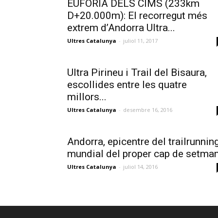
EUFÒRIA DELS CIMS (233km
D+20.000m): El recorregut més
extrem d’Andorra Ultra...
Ultres Catalunya
-
juliol 11, 2017
Ultra Pirineu i Trail del Bisaura,
escollides entre les quatre
millors...
Ultres Catalunya
-
desembre 16, 2016
Andorra, epicentre del trailrunnin
mundial del proper cap de setma
Ultres Catalunya
-
juliol 14, 2016