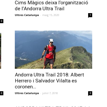
Cims Màgics deixa l’organització
de l’Andorra Ultra Trail
Ultres Catalunya
-
maig 15, 2020
1
0
Andorra Ultra Trail 2018: Albert
Herrero i Salvador Vilalta es
coronen...
Ultres Catalunya
-
juliol 7, 2018
0
0