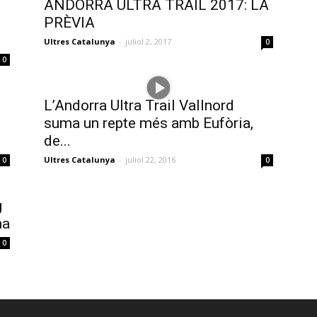
ANDORRA ULTRA TRAIL 2017: LA
PRÈVIA
Ultres Catalunya
-
juliol 2, 2017
0
0
L’Andorra Ultra Trail Vallnord
suma un repte més amb Eufòria,
de...
Ultres Catalunya
-
juliol 22, 2016
0
0
g
na
0