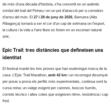
de més d’una dècada d’història, s’ha convertit en un autèntic
símbol del trail del Pirineu i en un pol d’atracció per a corredors
d’arreu del món. El
27 i 28 de juny de 2026
, Barruera (Alta
Ribagorça) tornarà a ser el cor d’un cap de setmana on l’esport,
la cultura i la vida a l’aire lliure es fonen en un escenari natural
únic.
Epic Trail: tres distàncies que defineixen una
identitat
El festival manté les tres proves que han esdevingut marca de la
casa. L’Epic Trail Marathon,
amb 42 km
i un recorregut dissenyat
per posar a prova els perfils més experimentats, continua sent la
cursa reina: un viatge exigent per carenes, boscos humits,
corriols tècnics i altes cotes que exigeixen ritme, resistència i cap
fred.