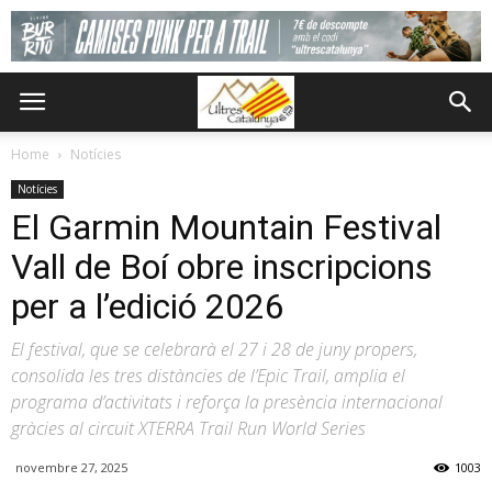
Home
Notícies
Notícies
El Garmin Mountain Festival
Vall de Boí obre inscripcions
per a l’edició 2026
El festival, que se celebrarà el 27 i 28 de juny propers,
consolida les tres distàncies de l’Epic Trail, amplia el
programa d’activitats i reforça la presència internacional
gràcies al circuit XTERRA Trail Run World Series
novembre 27, 2025
1003