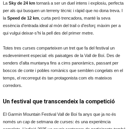
La
Sky de 24 km
tornarà a ser un duel intens i explosiu, perfecta
per als qui busquen un terreny tècnic i ràpid que no dona treva. I
la
Speed de 12 km
, curta però trencadora, manté la seva
essència d’entrada ideal al món del trail o d’esforç màxim per a
qui vulgui deixar-s’hi la pell des del primer metre.
Totes tres curses comparteixen un tret que fa del festival un
esdeveniment especial: els paisatges de la Vall de Boí. Des de
senders d’alta muntanya fins a cims panoràmics, passant per
boscos de conte i pobles romànics que semblen congelats en el
temps, el recorregut és tan protagonista com els mateixos
corredors.
Un festival que transcendeix la competició
El Garmin Mountain Festival Vall de Boí fa anys que ja no és
només un cap de setmana de curses: és una experiència