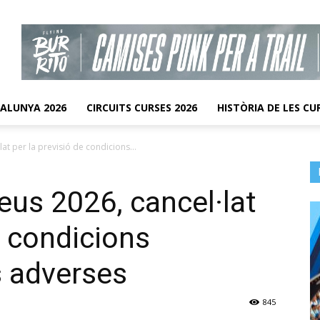
TALUNYA 2026
CIRCUITS CURSES 2026
HISTÒRIA DE LES CU
lat per la previsió de condicions...
reus 2026, cancel·lat
e condicions
 adverses
845