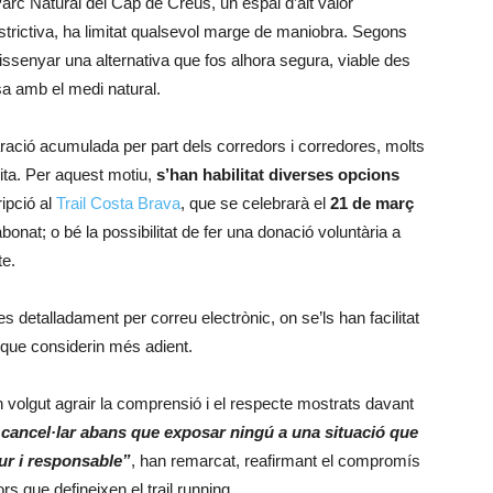
arc Natural del Cap de Creus, un espai d’alt valor
trictiva, ha limitat qualsevol marge de maniobra. Segons
dissenyar una alternativa que fos alhora segura, viable des
sa amb el medi natural.
paració acumulada per part dels corredors i corredores, molts
ita. Per aquest motiu,
s’han habilitat diverses opcions
ripció al
Trail Costa Brava
, que se celebrarà el
21 de març
bonat; o bé la possibilitat de fer una donació voluntària a
te.
s detalladament per correu electrònic, on se’ls han facilitat
ó que considerin més adient.
n volgut agrair la comprensió i el respecte mostrats davant
 cancel·lar abans que exposar ningú a una situació que
ur i responsable”
, han remarcat, reafirmant el compromís
ors que defineixen el trail running.