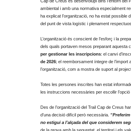
Cap de Creus es desenvolupi dins l’entorn del P
ambiental i amb una normativa especialment res
ha explicat l’organització, no ha estat possible 
del punt de vista logístic i plenament respectuo
L’organització és conscient de l’esforç i la pre
dels quals portaven mesos preparant aquesta c
per gestionar les inscripcions
: el canvi d’insc
de 2026
; el reemborsament íntegre de l’import a
l’organització, com a mostra de suport al projec
Totes les persones inscrites han estat informade
les instruccions necessàries per escollir l’opci
Des de l’organització del Trail Cap de Creus ha
d’una decisió difícil però necessària.
“Preferim
no estigui a l’alçada del que considerem seg
de la prova amb la seguretat, el territori i els val