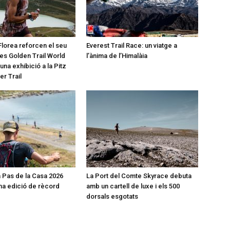
Florea reforcen el seu
Everest Trail Race: un viatge a
les Golden Trail World
l’ànima de l’Himalàia
na exhibició a la Pitz
er Trail
 Pas de la Casa 2026
La Port del Comte Skyrace debuta
a edició de rècord
amb un cartell de luxe i els 500
dorsals esgotats