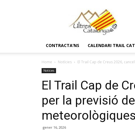
Ultres
Catalunya
CONTRACTA’NS
CALENDARI TRAIL CA
Home
Notícies
El Trail Cap de Creus 2026, cancel·
Notícies
El Trail Cap de C
per la previsió d
meteorològiques
gener 16, 2026