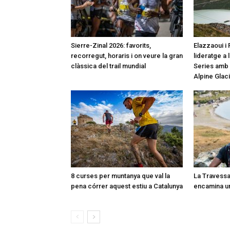
Sierre-Zinal 2026: favorits,
Elazzaoui i 
recorregut, horaris i on veure la gran
lideratge a 
clàssica del trail mundial
Series amb u
Alpine Glaci
8 curses per muntanya que val la
La Travessa
pena córrer aquest estiu a Catalunya
encamina un