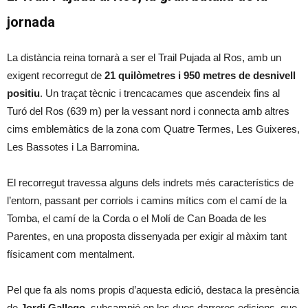
jornada
La distància reina tornarà a ser el Trail Pujada al Ros, amb un
exigent recorregut de
21 quilòmetres i 950 metres de desnivell
positiu
. Un traçat tècnic i trencacames que ascendeix fins al
Turó del Ros (639 m) per la vessant nord i connecta amb altres
cims emblemàtics de la zona com Quatre Termes, Les Guixeres,
Les Bassotes i La Barromina.
El recorregut travessa alguns dels indrets més característics de
l’entorn, passant per corriols i camins mítics com el camí de la
Tomba, el camí de la Corda o el Molí de Can Boada de les
Parentes, en una proposta dissenyada per exigir al màxim tant
físicament com mentalment.
Pel que fa als noms propis d’aquesta edició, destaca la presència
de
Jordi Gallego
, subcampió en les dues darreres edicions, que