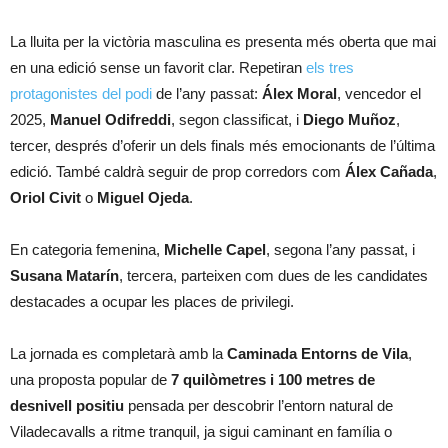
La lluita per la victòria masculina es presenta més oberta que mai
en una edició sense un favorit clar. Repetiran
els tres
protagonistes del podi
de l’any passat:
Álex Moral
, vencedor el
2025,
Manuel Odifreddi
, segon classificat, i
Diego Muñoz
,
tercer, després d’oferir un dels finals més emocionants de l’última
edició. També caldrà seguir de prop corredors com
Álex Cañada
,
Oriol Civit
o
Miguel Ojeda
.
En categoria femenina,
Michelle Capel
, segona l’any passat, i
Susana Matarín
, tercera, parteixen com dues de les candidates
destacades a ocupar les places de privilegi.
La jornada es completarà amb la
Caminada Entorns de Vila
,
una proposta popular de
7 quilòmetres i 100 metres de
desnivell positiu
pensada per descobrir l’entorn natural de
Viladecavalls a ritme tranquil, ja sigui caminant en família o