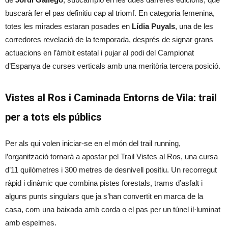
buscarà fer el pas definitiu cap al triomf. En categoria femenina,
totes les mirades estaran posades en
Lídia Puyals
, una de les
corredores revelació de la temporada, després de signar grans
actuacions en l’àmbit estatal i pujar al podi del Campionat
d’Espanya de curses verticals amb una meritòria tercera posició.
Vistes al Ros i Caminada Entorns de Vila: trail
per a tots els públics
Per als qui volen iniciar-se en el món del trail running,
l’organització tornarà a apostar pel Trail Vistes al Ros, una cursa
d’11 quilòmetres i 300 metres de desnivell positiu. Un recorregut
ràpid i dinàmic que combina pistes forestals, trams d’asfalt i
alguns punts singulars que ja s’han convertit en marca de la
casa, com una baixada amb corda o el pas per un túnel il·luminat
amb espelmes.