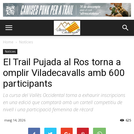
Home
Notícies
Notícies
El Trail Pujada al Ros torna a
omplir Viladecavalls amb 600
participants
La cursa del Vallès Occidental torna a exhaurir inscripcions
en una edició que comptarà amb un cartell competitiu de
nivell i una participació femenina de rècord
maig 14, 2026
625