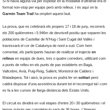
Si hi havia alguna via per explotar en la modalitat d’ultratrail era el
format non-stop per equips però amb relleus. I és aquí on la
Garmin Team Trail
ha omplert aquest buit.
La prova, que es celebrarà els propers 17 i 18 de juny, recorrerà
els 200 quilòmetres i 5.946m de desnivell positiu que separen les
poblacions de Castellar de N’Hug i Sant Cugat del Vallès i
travessarà el cor de Catalunya de nord a sud. Com hem
comentat, els participants hauran de realitzar el trajecte
en
relleus
en equips de dues, tres o quatre corredors, utilitzant com
a punts de relleu en els punts de pas establerts en Bagà,
Vallcebre, Avià, Puig-Reig, Sallent, Monistrol de Calders i
Matadepera. Tot i això, la prova es podrà fer en
solitari
però
caldrà disposar d’una assistència durant tot el recorregut tal i com
es fa a les curses de llarga distància dels Estats Units.
El circuit es dividirà en vuit etapes d’entre 20 i 30 quilòmetres i el
temps màxim per completar-lo serà de 36 hores. L’itinerari