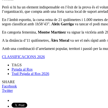
Però si hi ha un element indispensable en l’èxit de la prova és el volunt
l’organització, que compta amb una forta xarxa local de suport arrelad
En l’àmbit esportiu, la cursa reina de 21 quilòmetres i 1.000 metres de
segon classificat amb 1h58’43”.
Aleix Garriga
va tancar el podi masc
En categoria femenina,
Montse Martínez
va signar la victòria amb 
A la distància d’11 quilòmetres,
Àlex Moral
va ser el més ràpid amb 
Amb una combinació d’arrelament popular, territori i passió per la munt
CLASSIFICACIONS 2026
TAGS
Pujada al Ros
Trail Pujada al Ros 2026
SHARE
Facebook
Twitter