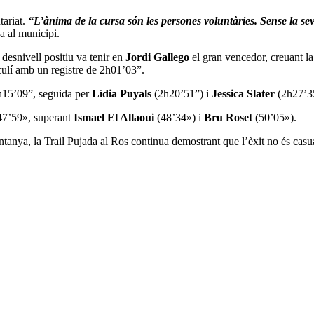
ariat.
“L’ànima de la cursa són les persones voluntàries. Sense la sev
a al municipi.
 desnivell positiu va tenir en
Jordi Gallego
el gran vencedor, creuant l
ulí amb un registre de 2h01’03”.
2h15’09”, seguida per
Lídia Puyals
(2h20’51”) i
Jessica Slater
(2h27’3
47’59», superant
Ismael El Allaoui
(48’34») i
Bru Roset
(50’05»).
anya, la Trail Pujada al Ros continua demostrant que l’èxit no és casuali