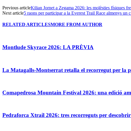
Previous article
Kilian Jornet a Zegama 2026: les molèsties físiques fre
Next article
5 raons per participar a la Everest Trail Race almenys un c
RELATED ARTICLES
MORE FROM AUTHOR
Montlude Skyrace 2026: LA PRÈVIA
La Matagalls-Montserrat retalla el recorregut per la p
Comapedrosa Mountain Festival 2026: una edició amb
Pedraforca Xtrail 2026: tres recorreguts per descobri