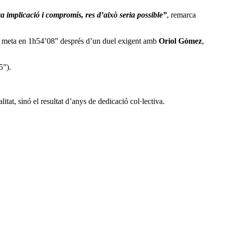
a implicació i compromís, res d’això seria possible”
, remarca
a meta en 1h54’08” després d’un duel exigent amb
Oriol Gómez
,
5”).
tat, sinó el resultat d’anys de dedicació col·lectiva.