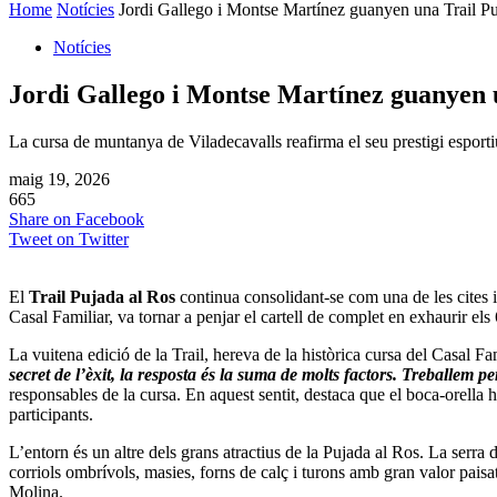
Home
Notícies
Jordi Gallego i Montse Martínez guanyen una Trail Pu
Notícies
Jordi Gallego i Montse Martínez guanyen 
La cursa de muntanya de Viladecavalls reafirma el seu prestigi esport
maig 19, 2026
665
Share on Facebook
Tweet on Twitter
El
Trail Pujada al Ros
continua consolidant-se com una de les cites 
Casal Familiar, va tornar a penjar el cartell de complet en exhaurir el
La vuitena edició de la Trail, hereva de la històrica cursa del Casal F
secret de l’èxit, la resposta és la suma de molts factors. Treballem 
responsables de la cursa. En aquest sentit, destaca que el boca-orella 
participants.
L’entorn és un altre dels grans atractius de la Pujada al Ros. La serr
corriols ombrívols, masies, forns de calç i turons amb gran valor paisat
Molina.