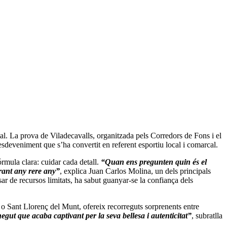
al. La prova de Viladecavalls, organitzada pels Corredors de Fons i el
esdeveniment que s’ha convertit en referent esportiu local i comarcal.
órmula clara: cuidar cada detall.
“Quan ens pregunten quin és el
orant any rere any”
, explica Juan Carlos Molina, un dels principals
ar de recursos limitats, ha sabut guanyar-se la confiança dels
 o Sant Llorenç del Munt, ofereix recorreguts sorprenents entre
gut que acaba captivant per la seva bellesa i autenticitat”
, subratlla