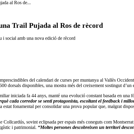
jada al Ros de...
una Trail Pujada al Ros de rècord
iu i social amb una nova edició de rècord
imprescindibles del calendari de curses per muntanya al Vallès Occident
s 600 dorsals disponibles, una mostra més del creixement sostingut d’un 
amiliar iniciada fa 44 anys, manté una evolució constant basada en una f
perquè cada corredor se senti protagonista, escoltant el feedback i mill
ha estat fonamental per consolidar una prova popular que, malgrat dispos
a de Collcardús, sovint eclipsada per espais més coneguts com Montserrat
gístic i patrimonial.
“Moltes persones descobreixen un territori descone