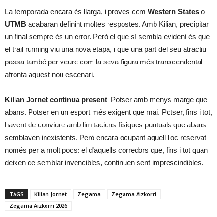
La temporada encara és llarga, i proves com
Western States
o
UTMB
acabaran definint moltes respostes. Amb Kilian, precipitar
un final sempre és un error. Però el que sí sembla evident és que
el trail running viu una nova etapa, i que una part del seu atractiu
passa també per veure com la seva figura més transcendental
afronta aquest nou escenari.
Kilian Jornet continua present
. Potser amb menys marge que
abans. Potser en un esport més exigent que mai. Potser, fins i tot,
havent de conviure amb limitacions físiques puntuals que abans
semblaven inexistents. Però encara ocupant aquell lloc reservat
només per a molt pocs: el d’aquells corredors que, fins i tot quan
deixen de semblar invencibles, continuen sent imprescindibles.
TAGS
Kilian Jornet
Zegama
Zegama Aizkorri
Zegama Aizkorri 2026