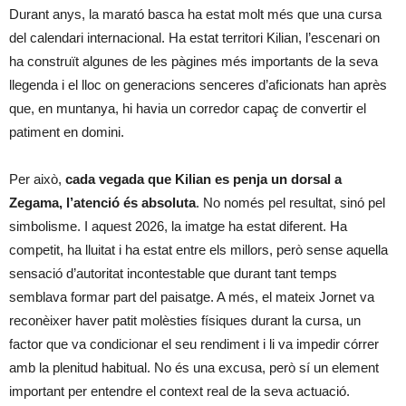
Durant anys, la marató basca ha estat molt més que una cursa
del calendari internacional. Ha estat territori Kilian, l’escenari on
ha construït algunes de les pàgines més importants de la seva
llegenda i el lloc on generacions senceres d’aficionats han après
que, en muntanya, hi havia un corredor capaç de convertir el
patiment en domini.
Per això,
cada vegada que Kilian es penja un dorsal a
Zegama, l’atenció és absoluta
. No només pel resultat, sinó pel
simbolisme. I aquest 2026, la imatge ha estat diferent. Ha
competit, ha lluitat i ha estat entre els millors, però sense aquella
sensació d’autoritat incontestable que durant tant temps
semblava formar part del paisatge. A més, el mateix Jornet va
reconèixer haver patit molèsties físiques durant la cursa, un
factor que va condicionar el seu rendiment i li va impedir córrer
amb la plenitud habitual. No és una excusa, però sí un element
important per entendre el context real de la seva actuació.