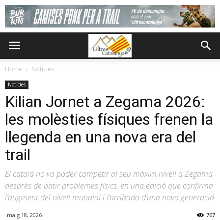
Home
Notícies
Notícies
Kilian Jornet a Zegama 2026:
les molèsties físiques frenen la
llegenda en una nova era del
trail
El català no va poder competir al seu màxim nivell a Zegama
després de patir problemes físics, en una edició que confirma
l’augment del nivell mundial i l’arribada d’una nova generació
maig 18, 2026
767