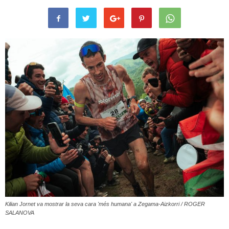
Kilian Jornet va mostrar la seva cara 'més humana' a Zegama-Aizkorri / ROGER
SALANOVA