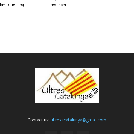
1km D+1500m)
resultats
Contact us:
ultresacatalunya@gmail.com