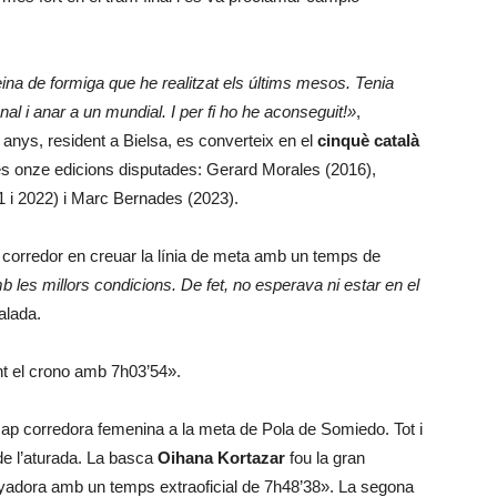
 feina de formiga que he realitzat els últims mesos. Tenia
nal i anar a un mundial. I per fi ho he aconseguit!»
,
8 anys, resident a Bielsa, es converteix en el
cinquè català
s onze edicions disputades: Gerard Morales (2016),
1 i 2022) i Marc Bernades (2023).
 corredor en creuar la línia de meta amb un temps de
mb les millors condicions. De fet, no esperava ni estar en el
ualada.
t el crono amb 7h03’54».
ap corredora femenina a la meta de Pola de Somiedo. Tot i
de l’aturada. La basca
Oihana Kortazar
fou la gran
uanyadora amb un temps extraoficial de 7h48’38». La segona