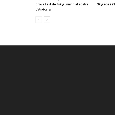
prova l’elit de l’skyrunning al sostre
Skyrace (2
d’Andorra