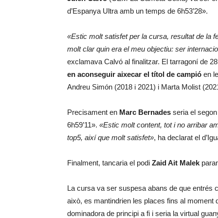
d’Espanya Ultra amb un temps de 6h53’28».
«Estic molt satisfet per la cursa, resultat de la
molt clar quin era el meu objectiu: ser internacio
exclamava Calvó al finalitzar. El tarragoní de 2
en aconseguir aixecar el títol de campió
en le
Andreu Simón (2018 i 2021) i Marta Molist (202
Precisament en
Marc Bernades
seria el segon
6h59’11».
«Estic molt content, tot i no arribar a
top5, així que molt satisfet»
, ha declarat el d’Ig
Finalment, tancaria el podi
Zaid Ait Malek
paran
La cursa va ser suspesa abans de que entrés c
això, es mantindrien les places fins al moment 
dominadora de principi a fi i seria la virtual g