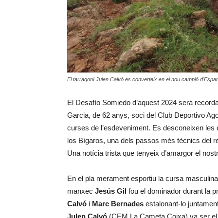
El tarragoní Julen Calvó es converteix en el nou campió d'Espa
El Desafío Somiedo d’aquest 2024 serà recordat 
Garcia, de 62 anys, soci del Club Deportivo Ago
curses de l’esdeveniment. Es desconeixen les c
los Bígaros, una dels passos més tècnics del rec
Una notícia trista que tenyeix d’amargor el nostr
En el pla merament esportiu la cursa masculina
manxec
Jesús Gil
fou el dominador durant la p
Calvó
i
Marc Bernades
estalonant-lo juntamen
Julen Calvó
(CEM La Cameta Coixa) va ser el m