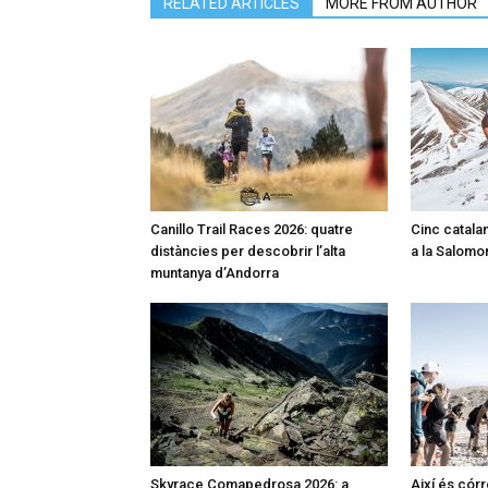
RELATED ARTICLES
MORE FROM AUTHOR
Canillo Trail Races 2026: quatre
Cinc catalan
distàncies per descobrir l’alta
a la Salomon
muntanya d’Andorra
Skyrace Comapedrosa 2026: a
Així és córr