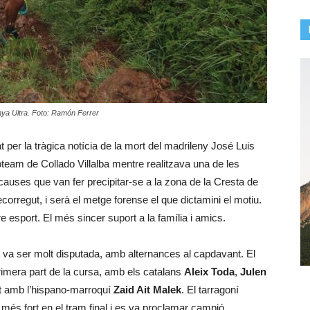
nya Ultra. Foto: Ramón Ferrer
per la tràgica notícia de la mort del madrileny José Luis
team de Collado Villalba mentre realitzava una de les
auses que van fer precipitar-se a la zona de la Cresta de
orregut, i serà el metge forense el que dictamini el motiu.
e esport. El més sincer suport a la família i amics.
 va ser molt disputada, amb alternances al capdavant. El
rimera part de la cursa, amb els catalans
Aleix Toda
,
Julen
t amb l’hispano-marroquí
Zaid Ait Malek
. El tarragoní
és fort en el tram final i es va proclamar campió