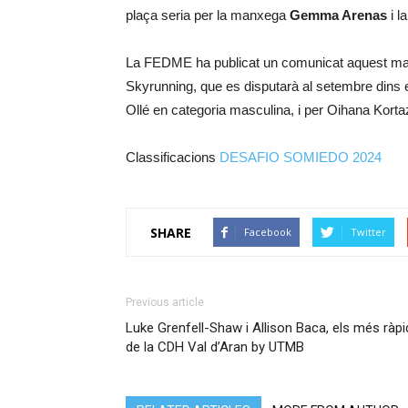
plaça seria per la manxega
Gemma Arenas
i l
La FEDME ha publicat un comunicat aquest matí
Skyrunning, que es disputarà al setembre dins 
Ollé en categoria masculina, i per Oihana Kor
Classificacions
DESAFIO SOMIEDO 2024
SHARE
Facebook
Twitter
Previous article
Luke Grenfell-Shaw i Allison Baca, els més ràpi
de la CDH Val d’Aran by UTMB