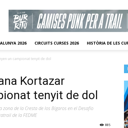
TALUNYA 2026
CIRCUITS CURSES 2026
HISTÒRIA DE LES CU
nyen un campionat tenyit de dol
hana Kortazar
onat tenyit de dol
a zona de la Cresta de los Bígaros en el Desafío
atrail de la FEDME
885