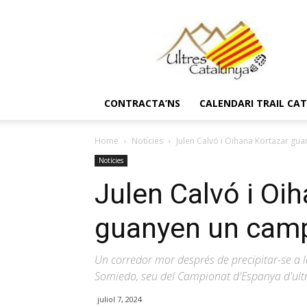
Ultres
Catalunya
CONTRACTA’NS
CALENDARI TRAIL CA
Home
Notícies
Julen Calvó i Oihana Kortazar gua
Notícies
Julen Calvó i Oi
guanyen un campi
Un corredor mor després de precipitar-se a l
Somiedo, seu del Campionat d'Espanya d'ultr
juliol 7, 2024