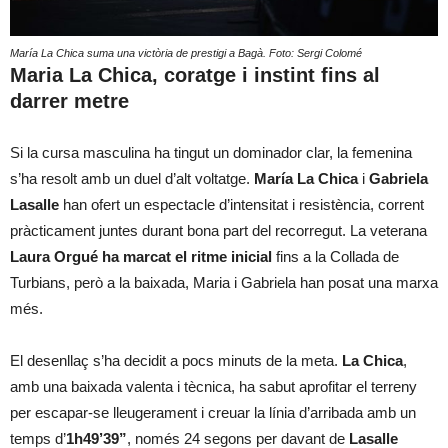
María La Chica suma una victòria de prestigi a Bagà. Foto: Sergi Colomé
Maria La Chica, coratge i instint fins al
darrer metre
Si la cursa masculina ha tingut un dominador clar, la femenina
s’ha resolt amb un duel d’alt voltatge.
María La Chica
i
Gabriela
Lasalle
han ofert un espectacle d’intensitat i resistència, corrent
pràcticament juntes durant bona part del recorregut. La veterana
Laura Orgué ha marcat el ritme inicial
fins a la Collada de
Turbians, però a la baixada, Maria i Gabriela han posat una marxa
més.
El desenllaç s’ha decidit a pocs minuts de la meta.
La Chica
,
amb una baixada valenta i tècnica, ha sabut aprofitar el terreny
per escapar-se lleugerament i creuar la línia d’arribada amb un
temps d’
1h49’39”
, només 24 segons per davant de
Lasalle