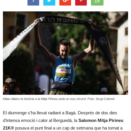
Kilian Allaire fa història a la Mitja Pirineu amb un nou rècord. Foto: Sergi Colomé
El diumenge s’ha llevat radiant a Bagà. Després de dos dies
d’intensa emoció i calor al Berguedà, la
Salomon Mitja Pirineu
21K®
posava el punt final a un cap de setmana que ha tornat a