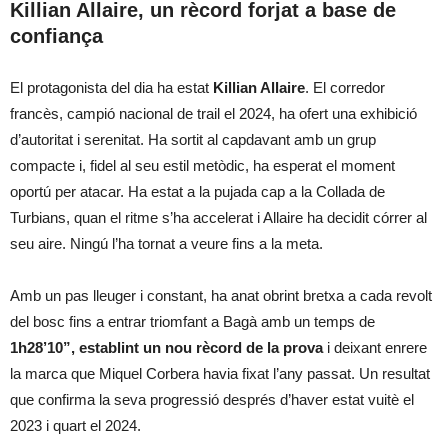
Killian Allaire, un rècord forjat a base de
confiança
El protagonista del dia ha estat
Killian Allaire
. El corredor
francès, campió nacional de trail el 2024, ha ofert una exhibició
d’autoritat i serenitat. Ha sortit al capdavant amb un grup
compacte i, fidel al seu estil metòdic, ha esperat el moment
oportú per atacar. Ha estat a la pujada cap a la Collada de
Turbians, quan el ritme s’ha accelerat i Allaire ha decidit córrer al
seu aire. Ningú l’ha tornat a veure fins a la meta.
Amb un pas lleuger i constant, ha anat obrint bretxa a cada revolt
del bosc fins a entrar triomfant a Bagà amb un temps de
1h28’10”, establint un nou rècord de la prova
i deixant enrere
la marca que Miquel Corbera havia fixat l’any passat. Un resultat
que confirma la seva progressió després d’haver estat vuitè el
2023 i quart el 2024.