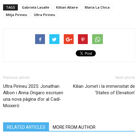
TAGS
Gabriela Lasalle
Killian Allaire
María La Chica
Mitja Pirineu
Ultra Pirineu
Previous article
Next article
Ultra Pirineu 2025: Jonathan
Kilian Jornet i la immensitat de
Albon i Anna Ongaro escriuen
‘States of Elevation’
una nova pàgina d’or al Cadí-
Moixeró
RELATED ARTICLES
MORE FROM AUTHOR