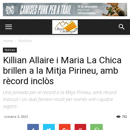
Home
Notícies
Notícies
Killian Allaire i Maria La Chica
brillen a la Mitja Pirineu, amb
rècord inclòs
Una jornada per al record a la Mitja Pirineu, amb rècord
masculí i un duel femení resolt per només vint-i-quatre
segons
octubre 5, 2025
732