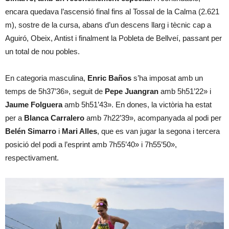
encara quedava l’ascensió final fins al Tossal de la Calma (2.621
m), sostre de la cursa, abans d’un descens llarg i tècnic cap a
Aguiró, Obeix, Antist i finalment la Pobleta de Bellveí, passant per
un total de nou pobles.
En categoria masculina,
Enric Baños
s’ha imposat amb un
temps de 5h37’36», seguit de
Pepe Juangran
amb 5h51’22» i
Jaume Folguera
amb 5h51’43». En dones, la victòria ha estat
per a
Blanca Carralero
amb 7h22’39», acompanyada al podi per
Belén Simarro
i
Mari Alles
, que es van jugar la segona i tercera
posició del podi a l’esprint amb 7h55’40» i 7h55’50»,
respectivament.