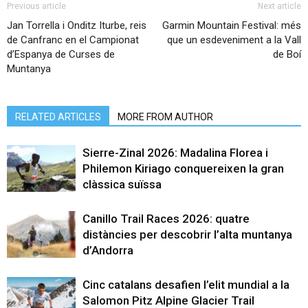
Previous article
Next article
Jan Torrella i Onditz Iturbe, reis
Garmin Mountain Festival: més
de Canfranc en el Campionat
que un esdeveniment a la Vall
d’Espanya de Curses de
de Boí
Muntanya
RELATED ARTICLES
MORE FROM AUTHOR
Sierre-Zinal 2026: Madalina Florea i
Philemon Kiriago conquereixen la gran
clàssica suïssa
Canillo Trail Races 2026: quatre
distàncies per descobrir l’alta muntanya
d’Andorra
Cinc catalans desafien l’elit mundial a la
Salomon Pitz Alpine Glacier Trail