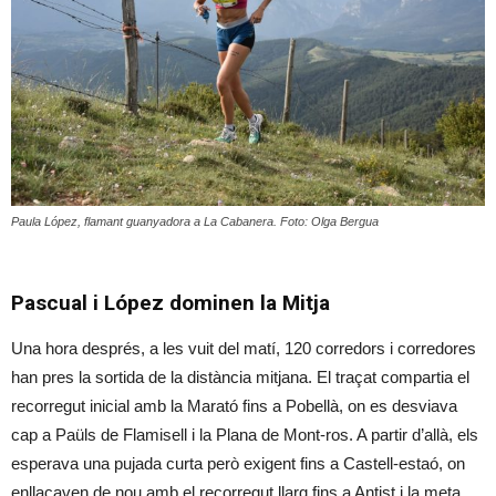
Paula López, flamant guanyadora a La Cabanera. Foto: Olga Bergua
Pascual i López dominen la Mitja
Una hora després, a les vuit del matí, 120 corredors i corredores
han pres la sortida de la distància mitjana. El traçat compartia el
recorregut inicial amb la Marató fins a Pobellà, on es desviava
cap a Paüls de Flamisell i la Plana de Mont-ros. A partir d’allà, els
esperava una pujada curta però exigent fins a Castell-estaó, on
enllaçaven de nou amb el recorregut llarg fins a Antist i la meta.