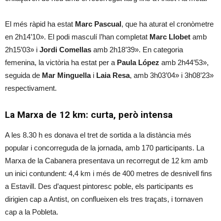
El més ràpid ha estat
Marc Pascual
, que ha aturat el cronòmetre
en 2h14’10». El podi masculí l’han completat
Marc Llobet
amb
2h15’03» i
Jordi Comellas
amb 2h18’39». En categoria
femenina, la victòria ha estat per a
Paula López
amb 2h44’53»,
seguida de
Mar Minguella
i
Laia Resa
, amb 3h03’04» i 3h08’23»
respectivament.
La Marxa de 12 km: curta, però intensa
A les 8.30 h es donava el tret de sortida a la distància més
popular i concorreguda de la jornada, amb 170 participants. La
Marxa de la Cabanera presentava un recorregut de 12 km amb
un inici contundent: 4,4 km i més de 400 metres de desnivell fins
a Estavill. Des d’aquest pintoresc poble, els participants es
dirigien cap a Antist, on conflueixen els tres traçats, i tornaven
cap a la Pobleta.