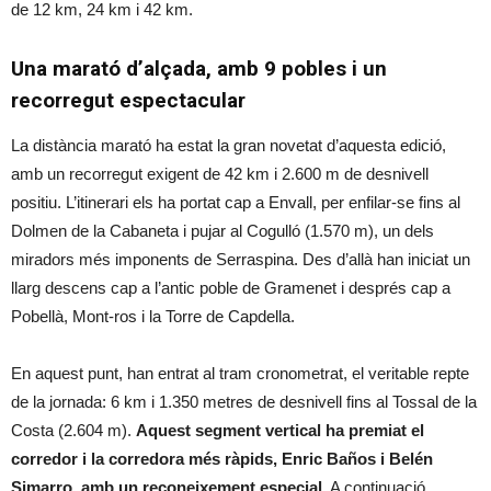
de 12 km, 24 km i 42 km.
Una marató d’alçada, amb 9 pobles i un
recorregut espectacular
La distància marató ha estat la gran novetat d’aquesta edició,
amb un recorregut exigent de 42 km i 2.600 m de desnivell
positiu. L’itinerari els ha portat cap a Envall, per enfilar-se fins al
Dolmen de la Cabaneta i pujar al Cogulló (1.570 m), un dels
miradors més imponents de Serraspina. Des d’allà han iniciat un
llarg descens cap a l’antic poble de Gramenet i després cap a
Pobellà, Mont-ros i la Torre de Capdella.
En aquest punt, han entrat al tram cronometrat, el veritable repte
de la jornada: 6 km i 1.350 metres de desnivell fins al Tossal de la
Costa (2.604 m).
Aquest segment vertical ha premiat el
corredor i la corredora més ràpids, Enric Baños i Belén
Simarro, amb un reconeixement especial
. A continuació,