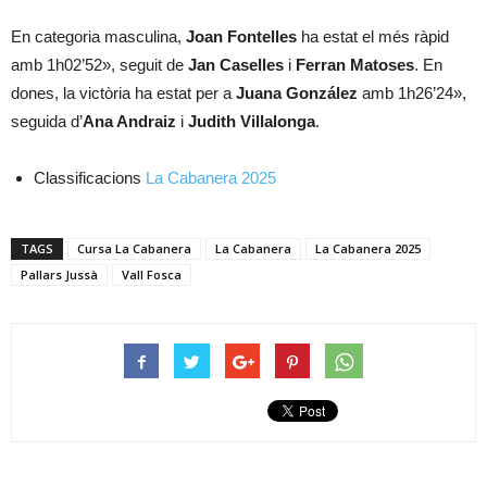
En categoria masculina,
Joan Fontelles
ha estat el més ràpid
amb 1h02’52», seguit de
Jan Caselles
i
Ferran Matoses
. En
dones, la victòria ha estat per a
Juana González
amb 1h26’24»,
seguida d’
Ana Andraiz
i
Judith Villalonga
.
Classificacions
La Cabanera 2025
TAGS
Cursa La Cabanera
La Cabanera
La Cabanera 2025
Pallars Jussà
Vall Fosca