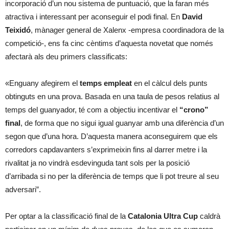
incorporació d’un nou sistema de puntuació, que la faran més
atractiva i interessant per aconseguir el podi final. En
David
Teixidó
, mànager general de Xalenx -empresa coordinadora de la
competició-, ens fa cinc cèntims d’aquesta novetat que només
afectarà als deu primers classificats:
«Enguany afegirem el
temps empleat
en el càlcul dels punts
obtinguts en una prova. Basada en una taula de pesos relatius al
temps del guanyador, té com a objectiu incentivar el
“crono”
final
, de forma que no sigui igual guanyar amb una diferència d’un
segon que d’una hora. D’aquesta manera aconseguirem que els
corredors capdavanters s’exprimeixin fins al darrer metre i la
rivalitat ja no vindrà esdevinguda tant sols per la posició
d’arribada si no per la diferència de temps que li pot treure al seu
adversari”.
Per optar a la classificació final de la
Catalonia Ultra Cup
caldrà