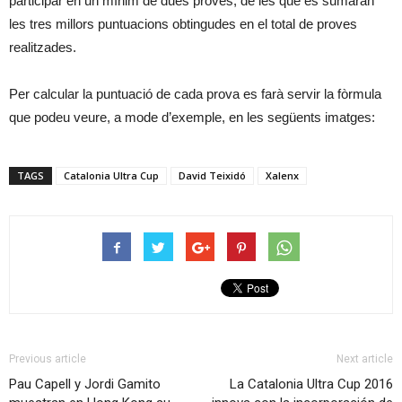
participar en un mínim de dues proves, de les que es sumaran
les tres millors puntuacions obtingudes en el total de proves
realitzades.
Per calcular la puntuació de cada prova es farà servir la fòrmula
que podeu veure, a mode d’exemple, en les següents imatges:
TAGS
Catalonia Ultra Cup
David Teixidó
Xalenx
Previous article
Next article
Pau Capell y Jordi Gamito
La Catalonia Ultra Cup 2016