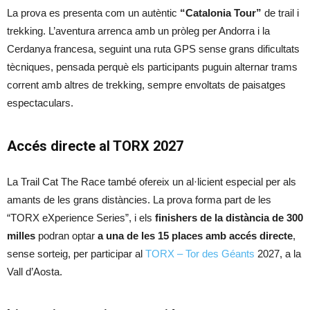
La prova es presenta com un autèntic
“Catalonia Tour”
de trail i
trekking. L’aventura arrenca amb un pròleg per Andorra i la
Cerdanya francesa, seguint una ruta GPS sense grans dificultats
tècniques, pensada perquè els participants puguin alternar trams
corrent amb altres de trekking, sempre envoltats de paisatges
espectaculars.
Accés directe al TORX 2027
La Trail Cat The Race també ofereix un al·licient especial per als
amants de les grans distàncies. La prova forma part de les
“TORX eXperience Series”, i els
finishers de la distància de 300
milles
podran optar
a una de les 15 places amb accés directe
,
sense sorteig, per participar al
TORX – Tor des Géants
2027, a la
Vall d’Aosta.