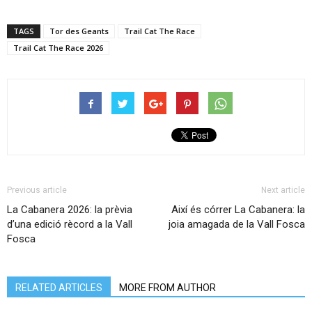
TAGS
Tor des Geants
Trail Cat The Race
Trail Cat The Race 2026
Previous article
Next article
La Cabanera 2026: la prèvia
Així és córrer La Cabanera: la
d’una edició rècord a la Vall
joia amagada de la Vall Fosca
Fosca
RELATED ARTICLES
MORE FROM AUTHOR