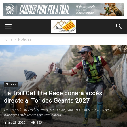
Home
Notícies
Notícies
La Trail Cat The Race donarà accés
directe al Tor des Géants 2027
La prova de 300 milles unirà tres països, vint “100 Cims” i alguns dels
paisatges més icònics del trail català
maig 28, 2026
933