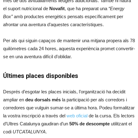
més de dos avituallaments lleugers addicionals. També hi haurà
el suport nutricional de
Novafit
, que ha preparat una
“Energy
Box”
amb productes energètics pensats específicament per
afrontar una aventura d’aquestes característiques.
Per als qui siguin capaços de mantenir una mitjana propera als 78
quilòmetres cada 24 hores, aquesta experiència promet convertir-
se en una aventura difícil d’oblidar.
Últimes places disponibles
Després d’esgotar les places inicials, l’organització ha decidit
ampliar en
deu dorsals més
la participació per als corredors i
corredores que vulguin sumar-se a última hora. Podeu formalitzar
la vostra inscripció a través del
web oficial
de la cursa. Els lectors
d’Ultres Catalunya gaudiran d’un
50% de descompte
utilitzant el
codi
UTCATALUNYA
.