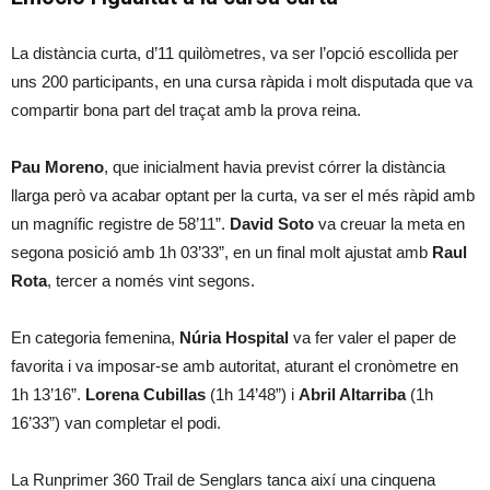
La distància curta, d’11 quilòmetres, va ser l’opció escollida per
uns 200 participants, en una cursa ràpida i molt disputada que va
compartir bona part del traçat amb la prova reina.
Pau Moreno
, que inicialment havia previst córrer la distància
llarga però va acabar optant per la curta, va ser el més ràpid amb
un magnífic registre de 58’11”.
David Soto
va creuar la meta en
segona posició amb 1h 03’33”, en un final molt ajustat amb
Raul
Rota
, tercer a només vint segons.
En categoria femenina,
Núria Hospital
va fer valer el paper de
favorita i va imposar-se amb autoritat, aturant el cronòmetre en
1h 13’16”.
Lorena Cubillas
(1h 14’48”) i
Abril Altarriba
(1h
16’33”) van completar el podi.
La Runprimer 360 Trail de Senglars tanca així una cinquena