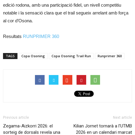
edició rodona, amb una participació fidel, un nivell competitiu
notable i la sensació clara que el trail segueix arrelant amb força
al cor d’Osona.
Resultats
RUNPRIMER 360
TAGS
Copa Osoning
Copa Osoning Trail Run
Runprimer 360
Previous article
Next article
Zegama-Aizkorri 2026: el
Kilian Jornet tornarà a l’UTMB
sorteig de dorsals revela una
2026 en un calendari marcat