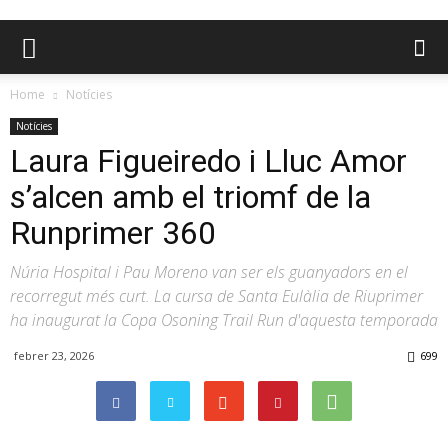
Home
Notícies
Notícies
Laura Figueiredo i Lluc Amor
s’alcen amb el triomf de la
Runprimer 360
Núria Hospital i Pau Moreno van ser els guanyadors en el
recorregut més curt. La cursa de Santa Eulàlia de Riuprimer
ha inaugurat la Copa Osoning Trail Run d'aquesta temporada
febrer 23, 2026
699