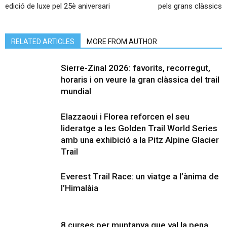
edició de luxe pel 25è aniversari
pels grans clàssics
RELATED ARTICLES
MORE FROM AUTHOR
Sierre-Zinal 2026: favorits, recorregut,
horaris i on veure la gran clàssica del trail
mundial
Elazzaoui i Florea reforcen el seu
lideratge a les Golden Trail World Series
amb una exhibició a la Pitz Alpine Glacier
Trail
Everest Trail Race: un viatge a l’ànima de
l’Himalàia
8 curses per muntanya que val la pena