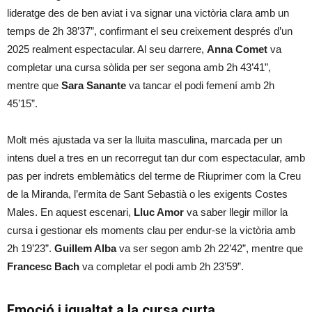
lideratge des de ben aviat i va signar una victòria clara amb un
temps de 2h 38’37”, confirmant el seu creixement després d’un
2025 realment espectacular. Al seu darrere,
Anna Comet
va
completar una cursa sòlida per ser segona amb 2h 43’41”,
mentre que
Sara Sanante
va tancar el podi femení amb 2h
45’15”.
Molt més ajustada va ser la lluita masculina, marcada per un
intens duel a tres en un recorregut tan dur com espectacular, amb
pas per indrets emblemàtics del terme de Riuprimer com la Creu
de la Miranda, l’ermita de Sant Sebastià o les exigents Costes
Males. En aquest escenari,
Lluc Amor
va saber llegir millor la
cursa i gestionar els moments clau per endur-se la victòria amb
2h 19’23”.
Guillem Alba
va ser segon amb 2h 22’42”, mentre que
Francesc Bach
va completar el podi amb 2h 23’59”.
Emoció i igualtat a la cursa curta