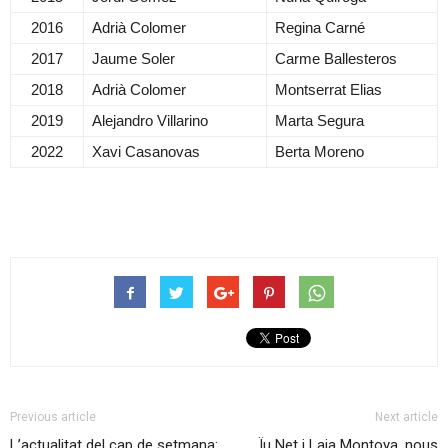
2016
Adrià Colomer
Regina Carné
2017
Jaume Soler
Carme Ballesteros
2018
Adrià Colomer
Montserrat Elias
2019
Alejandro Villarino
Marta Segura
2022
Xavi Casanovas
Berta Moreno
Previous article
Next article
L’actualitat del cap de setmana:
Ïu Net i Laia Montoya, nous