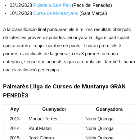
03/12/2023
Pujada a Sant Pau
(Pacs del Penedès)
10/12/2023
Cursa de Montanyans
(Sant Marçal)
A la classificació final puntuaran els 8 millors resultats obtinguts
de totes les proves disputades. Guanyarà la Lliga el participant
que acumuli el major nombre de punts. Tindran premi els 3
primers classificats de la general, i els 3 primers de cada
categoria, sense que aquests siguin acumulatius. També hi haurà
una classificació per equips.
Palmarès Lliga de Curses de Muntanya GRAN
PENEDÈS
Any
Guanyador
Guanyadora
2013
Manuel Torres
Núria Quiroga
2014
Raúl Matas
Núria Quiroga
2015
Jordi Gómez
Núria Quiroga