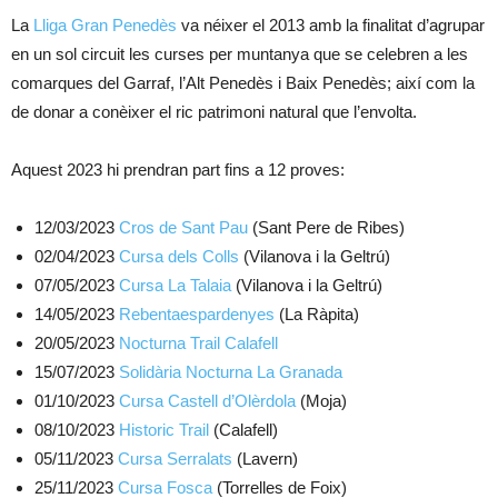
La
Lliga Gran Penedès
va néixer el 2013 amb la finalitat d’agrupar
en un sol circuit les curses per muntanya que se celebren a les
comarques del Garraf, l’Alt Penedès i Baix Penedès; així com la
de donar a conèixer el ric patrimoni natural que l’envolta.
Aquest 2023 hi prendran part fins a 12 proves:
12/03/2023
Cros de Sant Pau
(Sant Pere de Ribes)
02/04/2023
Cursa dels Colls
(Vilanova i la Geltrú)
07/05/2023
Cursa La Talaia
(Vilanova i la Geltrú)
14/05/2023
Rebentaespardenyes
(La Ràpita)
20/05/2023
Nocturna Trail Calafell
15/07/2023
Solidària Nocturna La Granada
01/10/2023
Cursa Castell d’Olèrdola
(Moja)
08/10/2023
Historic Trail
(Calafell)
05/11/2023
Cursa Serralats
(Lavern)
25/11/2023
Cursa Fosca
(Torrelles de Foix)